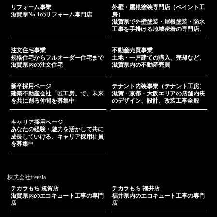
リフォーム事業
外壁・屋根塗装専門店（ペイント工
滋賀県No.1のリフォーム専門店
房）
滋賀県で外壁塗装・屋根塗装・防水
工事を手掛ける地域密着の専門店。
注文住宅事業
不動産売買事業
規格住宅からフルオーダー住宅まで
土地・一戸建ての購入、売却など、
滋賀県内の注文住宅
滋賀県内の不動産売買
新卒採用ページ
テナント内装事業（テナント工房）
建築不動産会社「匠工房」で、未来
滋賀・京都・大阪エリアの店舗内装
を共に創る仲間を募集中
のデザイン、設計、改装工事全般
キャリア採用ページ
あなたの経験・魅力を活かして共に
成長していける、キャリア採用社員
を募集中
株式会社freesia
チカラもち 滋賀店
チカラもち 福井店
滋賀県内のエコキュート工事の専門
福井県内のエコキュート工事の専門
店
店