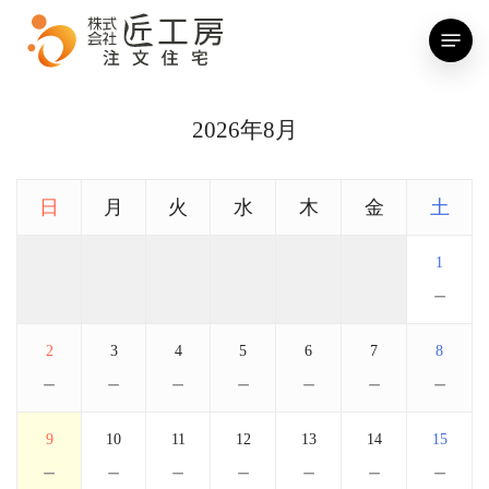
Skip
Menu
to
main
content
2026年8月
日
月
火
水
木
金
土
1
－
2
3
4
5
6
7
8
－
－
－
－
－
－
－
9
10
11
12
13
14
15
－
－
－
－
－
－
－