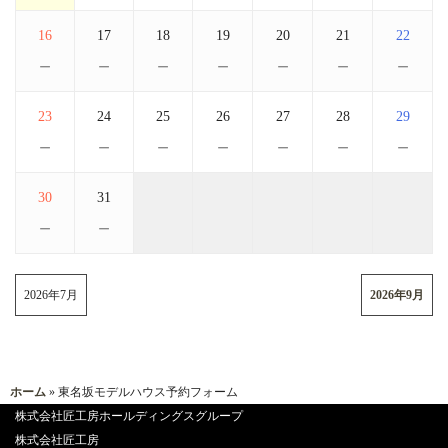
16
17
18
19
20
21
22
－
－
－
－
－
－
－
23
24
25
26
27
28
29
－
－
－
－
－
－
－
30
31
－
－
2026年7月
2026年9月
ホーム
» 東名坂モデルハウス予約フォーム
株式会社匠工房ホールディングスグループ
株式会社匠工房