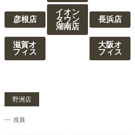
イオン
彦根店
タウン
長浜店
湖南店
滋賀オ
大阪オ
フィス
フィス
野洲店
役員