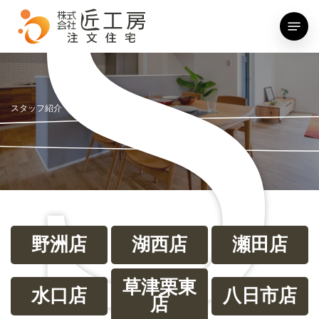
S
Skip
Menu
to
main
content
スタッフ紹介
野洲店
湖西店
瀬田店
草津栗東
水口店
八日市店
店