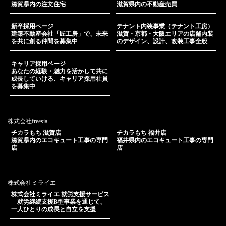
滋賀県内の注文住宅
滋賀県内の不動産売買
新卒採用ページ
テナント内装事業（テナント工房）
建築不動産会社「匠工房」で、未来
滋賀・京都・大阪エリアの店舗内装
を共に創る仲間を募集中
のデザイン、設計、改装工事全般
キャリア採用ページ
あなたの経験・魅力を活かして共に
成長していける、キャリア採用社員
を募集中
株式会社freesia
チカラもち 滋賀店
チカラもち 福井店
滋賀県内のエコキュート工事の専門
福井県内のエコキュート工事の専門
店
店
株式会社ミライエ
株式会社ミライエ 就労支援サービス
就労継続支援B型事業を通じて、
一人ひとりの成長と自立を支援