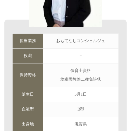
担当業務
おもてなしコンシェルジュ
役職
－
保育士資格
保持資格
幼稚園教諭二種免許状
誕生日
3月1日
血液型
B型
出身地
滋賀県