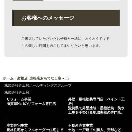
お客様へのメッセージ
ご来店していただいたお子様と一緒に、わくわくドキド
キの楽しい時間を過ごしてまいりたいと思います。
ホーム
»
彦根店
,
彦根店おもてなし室
»
T.S
株式会社匠工房ホールディングスグループ
株式会社匠工房
リフォーム事業
外壁・屋根塗装専門店（ペイント工
滋賀県No.1のリフォーム専門店
房）
滋賀県で外壁塗装・屋根塗装・防水
工事を手掛ける地域密着の専門店。
注文住宅事業
不動産売買事業
規格住宅からフルオーダー住宅まで
土地・一戸建ての購入、売却など、