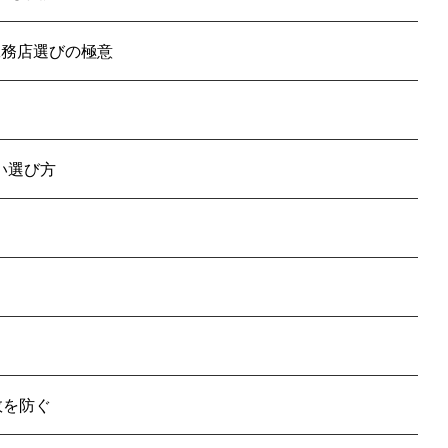
工務店選びの極意
い選び方
敗を防ぐ