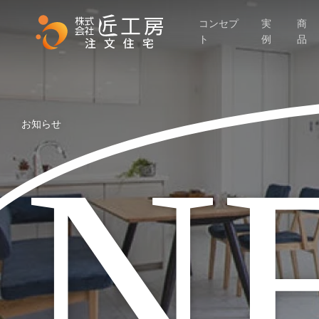
Skip
コンセプ
実
商
to
ト
例
品
main
content
お知らせ
N