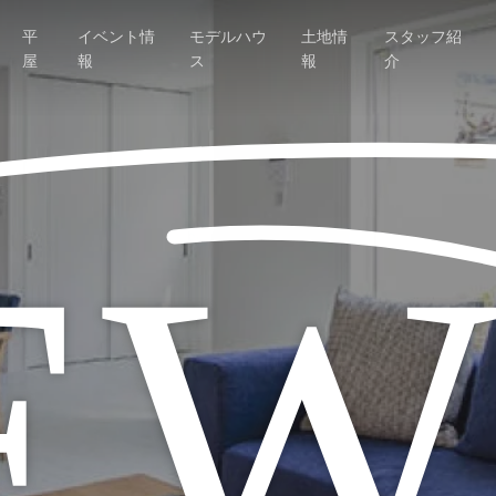
平
イベント情
モデルハウ
土地情
スタッフ紹
屋
報
ス
報
介
EW