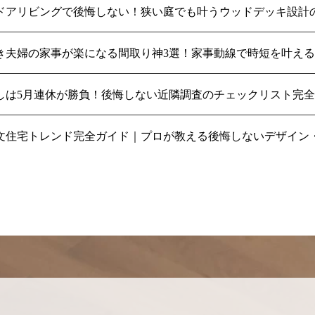
ドアリビングで後悔しない！狭い庭でも叶うウッドデッキ設計
き夫婦の家事が楽になる間取り神3選！家事動線で時短を叶え
しは5月連休が勝負！後悔しない近隣調査のチェックリスト完
】注文住宅トレンド完全ガイド｜プロが教える後悔しないデザイ