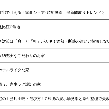
注文住宅で叶える「家事シェア×時短動線」最新間取りトレンドと
北比江C号地
さ対策は「窓」と「軒」がカギ！遮熱・断熱の違いと後悔しな
収納充実なこだわりのお家
ホテルライクな家
添う、家事ラク設計の家
宅の工務店比較・選び方！GW後の展示場見学と条件整理で失