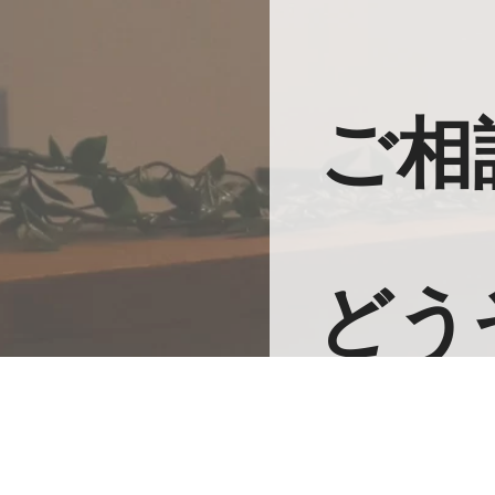
ご相
どう