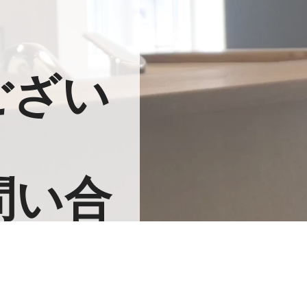
ござい
問い合
。