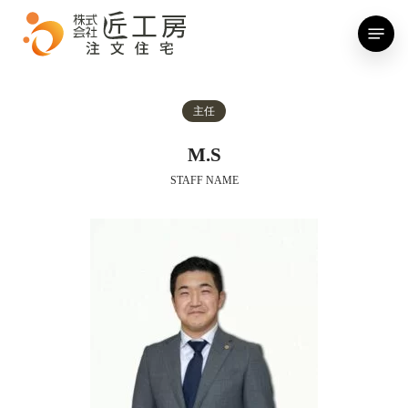
Skip
Menu
to
main
content
主任
M.S
STAFF NAME