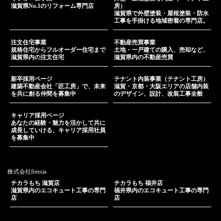
滋賀県No.1のリフォーム専門店
房）
滋賀県で外壁塗装・屋根塗装・防水
工事を手掛ける地域密着の専門店。
注文住宅事業
不動産売買事業
規格住宅からフルオーダー住宅まで
土地・一戸建ての購入、売却など、
滋賀県内の注文住宅
滋賀県内の不動産売買
新卒採用ページ
テナント内装事業（テナント工房）
建築不動産会社「匠工房」で、未来
滋賀・京都・大阪エリアの店舗内装
を共に創る仲間を募集中
のデザイン、設計、改装工事全般
キャリア採用ページ
あなたの経験・魅力を活かして共に
成長していける、キャリア採用社員
を募集中
株式会社freesia
チカラもち 滋賀店
チカラもち 福井店
滋賀県内のエコキュート工事の専門
福井県内のエコキュート工事の専門
店
店