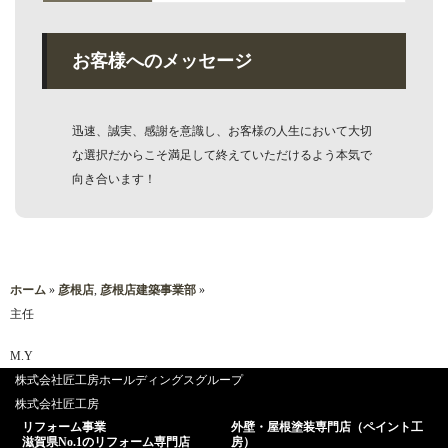
お客様へのメッセージ
迅速、誠実、感謝を意識し、お客様の人生において大切
な選択だからこそ満足して終えていただけるよう本気で
向き合います！
ホーム
»
彦根店
,
彦根店建築事業部
»
主任
M.Y
株式会社匠工房ホールディングスグループ
株式会社匠工房
リフォーム事業
外壁・屋根塗装専門店（ペイント工
滋賀県No.1のリフォーム専門店
房）