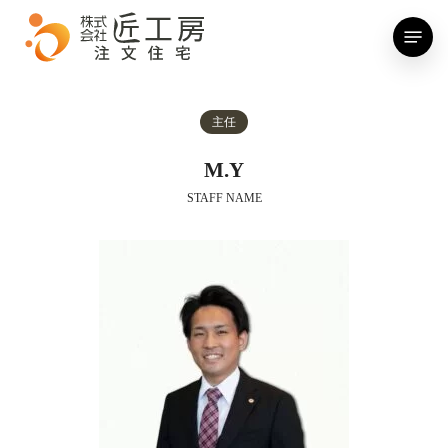
Skip
Menu
to
main
content
主任
M.Y
STAFF NAME