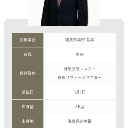
担当業務
建築事業部 営業
役職
主任
外壁塗装マスター
保持資格
屋根リフォームマスター
誕生日
6月2日
血液型
AB型
出身地
滋賀県蒲生郡