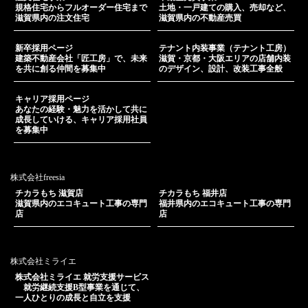
規格住宅からフルオーダー住宅まで
土地・一戸建ての購入、売却など、
滋賀県内の注文住宅
滋賀県内の不動産売買
新卒採用ページ
テナント内装事業（テナント工房）
建築不動産会社「匠工房」で、未来
滋賀・京都・大阪エリアの店舗内装
を共に創る仲間を募集中
のデザイン、設計、改装工事全般
キャリア採用ページ
あなたの経験・魅力を活かして共に
成長していける、キャリア採用社員
を募集中
株式会社freesia
チカラもち 滋賀店
チカラもち 福井店
滋賀県内のエコキュート工事の専門
福井県内のエコキュート工事の専門
店
店
株式会社ミライエ
株式会社ミライエ 就労支援サービス
就労継続支援B型事業を通じて、
一人ひとりの成長と自立を支援