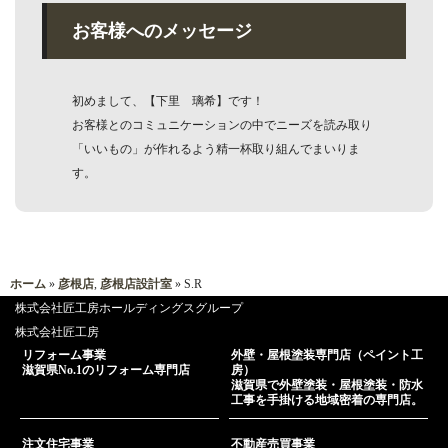
お客様へのメッセージ
初めまして、【下里 璃希】です！
お客様とのコミュニケーションの中でニーズを読み取り
「いいもの」が作れるよう精一杯取り組んでまいりま
す。
ホーム
»
彦根店
,
彦根店設計室
»
S.R
株式会社匠工房ホールディングスグループ
株式会社匠工房
リフォーム事業
外壁・屋根塗装専門店（ペイント工
滋賀県No.1のリフォーム専門店
房）
滋賀県で外壁塗装・屋根塗装・防水
工事を手掛ける地域密着の専門店。
注文住宅事業
不動産売買事業