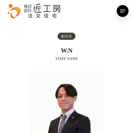
Skip
Menu
to
main
content
副主任
W.N
STAFF NAME