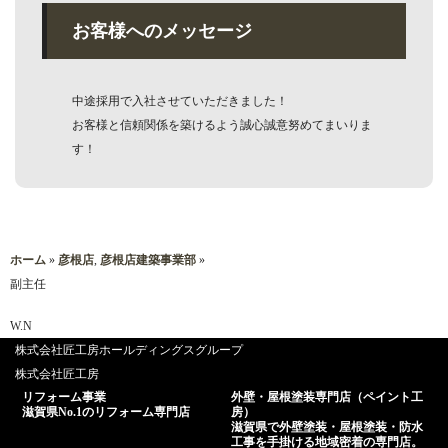
お客様へのメッセージ
中途採用で入社させていただきました！
お客様と信頼関係を築けるよう誠心誠意努めてまいりま
す！
ホーム
»
彦根店
,
彦根店建築事業部
»
副主任
W.N
株式会社匠工房ホールディングスグループ
株式会社匠工房
リフォーム事業
外壁・屋根塗装専門店（ペイント工
滋賀県No.1のリフォーム専門店
房）
滋賀県で外壁塗装・屋根塗装・防水
工事を手掛ける地域密着の専門店。