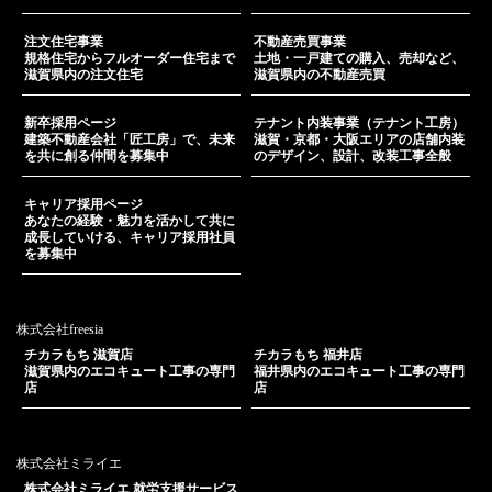
注文住宅事業
不動産売買事業
規格住宅からフルオーダー住宅まで
土地・一戸建ての購入、売却など、
滋賀県内の注文住宅
滋賀県内の不動産売買
新卒採用ページ
テナント内装事業（テナント工房）
建築不動産会社「匠工房」で、未来
滋賀・京都・大阪エリアの店舗内装
を共に創る仲間を募集中
のデザイン、設計、改装工事全般
キャリア採用ページ
あなたの経験・魅力を活かして共に
成長していける、キャリア採用社員
を募集中
株式会社freesia
チカラもち 滋賀店
チカラもち 福井店
滋賀県内のエコキュート工事の専門
福井県内のエコキュート工事の専門
店
店
株式会社ミライエ
株式会社ミライエ 就労支援サービス