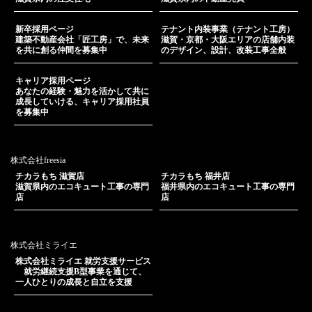
新卒採用ページ
テナント内装事業（テナント工房）
建築不動産会社「匠工房」で、未来
滋賀・京都・大阪エリアの店舗内装
を共に創る仲間を募集中
のデザイン、設計、改装工事全般
キャリア採用ページ
あなたの経験・魅力を活かして共に
成長していける、キャリア採用社員
を募集中
株式会社freesia
チカラもち 滋賀店
チカラもち 福井店
滋賀県内のエコキュート工事の専門
福井県内のエコキュート工事の専門
店
店
株式会社ミライエ
株式会社ミライエ 就労支援サービス
就労継続支援B型事業を通じて、
一人ひとりの成長と自立を支援