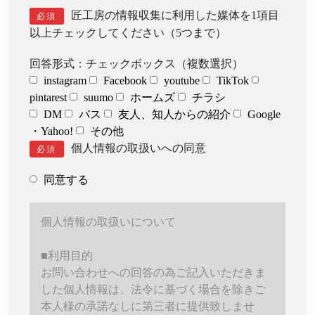
匠工房の情報収集に利用した媒体を1項目
必須
以上チェックしてください（5つまで）
回答形式：チェックボックス（複数選択）
instagram
Facebook
youtube
TikTok
pintarest
suumo
ホームズ
チラシ
DM
バス
友人、知人からの紹介
Google
・Yahoo!
その他
個人情報の取扱いへの同意
必須
同意する
個人情報の取扱いについて
■利用目的
お問い合わせへの回答の為ご記入いただきま
した個人情報は、法令に基づく場合を除きご
本人様の承諾なしに第三者に提供致しませ