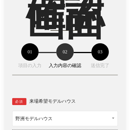
確認
画面
01
02
03
項目の入力
入力内容の確認
送信完了
来場希望モデルハウス
必須
野洲モデルハウス