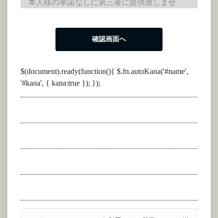
本人様の承諾なしに第三者に提供致しませ
ん。入力後に内容をご確認いただき、間違い
がないようでしたら確認画面へ進み【送信す
る】ボタンをクリックしてください。
$(document).ready(function(){ $.fn.autoKana('#name',
'#kana', { kana:true }); });