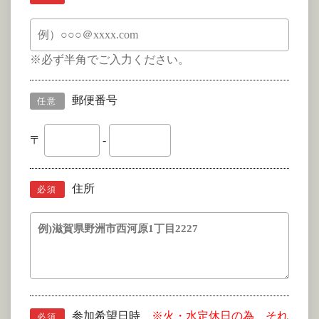
※必ず半角でご入力ください。
郵便番号
任意
〒
-
住所
必須
参加希望日時
※火・水定休日の為、それ
必須