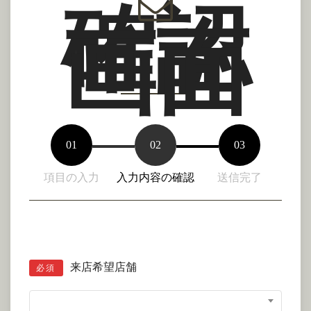
確認
画面
01
02
03
項目の入力
入力内容の確認
送信完了
来店希望店舗
必須