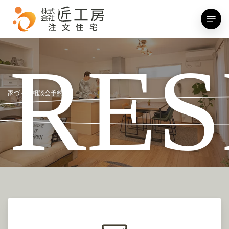
Skip
Menu
to
main
content
RES
家づくり相談会予約