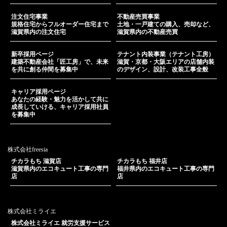
注文住宅事業
不動産売買事業
規格住宅からフルオーダー住宅まで
土地・一戸建ての購入、売却など、
滋賀県内の注文住宅
滋賀県内の不動産売買
新卒採用ページ
テナント内装事業（テナント工房）
建築不動産会社「匠工房」で、未来
滋賀・京都・大阪エリアの店舗内装
を共に創る仲間を募集中
のデザイン、設計、改装工事全般
キャリア採用ページ
あなたの経験・魅力を活かして共に
成長していける、キャリア採用社員
を募集中
株式会社freesia
チカラもち 滋賀店
チカラもち 福井店
滋賀県内のエコキュート工事の専門
福井県内のエコキュート工事の専門
店
店
株式会社ミライエ
株式会社ミライエ 就労支援サービス