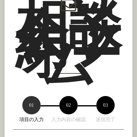
相談
会予
約フ
ォー
ム
01
02
03
項目の入力
入力内容の確認
送信完了