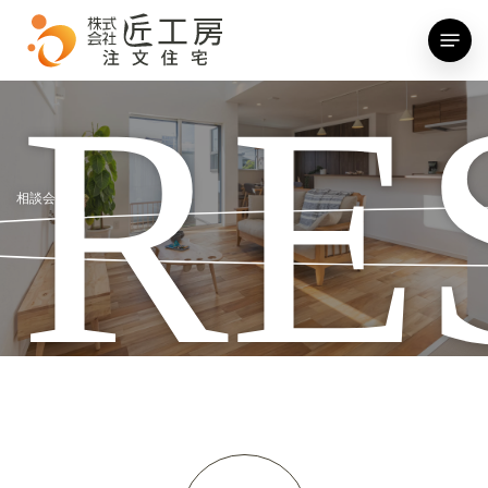
Skip
Menu
to
main
RE
content
相談会予約