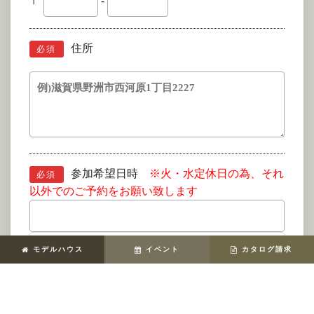
〒
-
住所
必須
参加希望日時
※火・水定休日の為、それ
必須
以外でのご予約をお願い致します
選択してください
モデルハウス
イベント
カタログ請求
お問い合わせ内容
必須