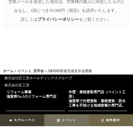
営業メールを送信した場合は、営業権の購入に同意したものと
みなし、1回につき10,000円（税別）を請求いたします。
詳しくは
プライバシーポリシー
をご覧ください。
ホーム
»
イベント
,
見学会
» 2棟同時新築完成見学会開催
株式会社匠工房ホールディングスグループ
株式会社匠工房
リフォーム事業
外壁・屋根塗装専門店（ペイント工
滋賀県No.1のリフォーム専門店
房）
滋賀県で外壁塗装・屋根塗装・防水
工事を手掛ける地域密着の専門店。
注文住宅事業
不動産売買事業
モデルハウス
イベント
資料請求
規格住宅からフルオーダー住宅まで
土地・一戸建ての購入、売却など、
滋賀県内の注文住宅
滋賀県内の不動産売買