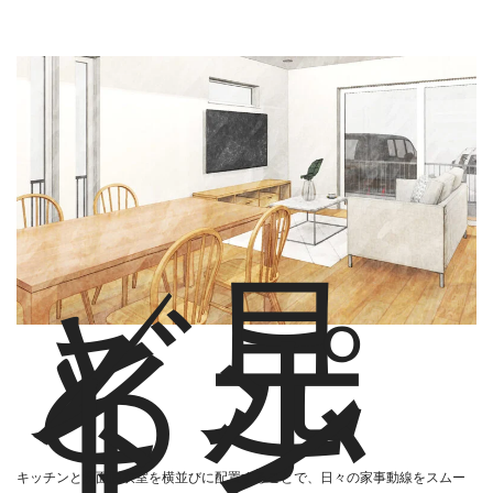
✓見
どこ
ろポ
イン
ト
キッチンと洗面脱衣室を横並びに配置することで、日々の家事動線をスムー