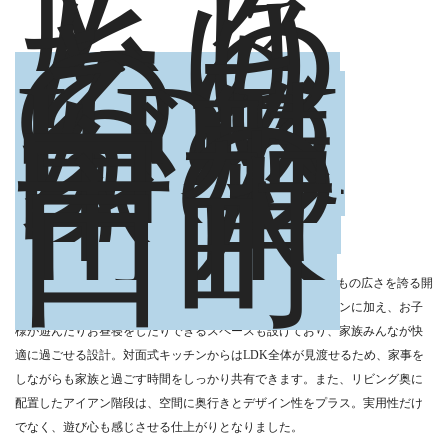
広々
とし
たゆ
とり
のあ
る
LDK
が魅
力の
家｜
甲賀
市水
口町
広々としたLDKをご希望されたお客様の声を形にし、23.3帖もの広さを誇る開
放的な空間を実現しました。リビング・ダイニング・キッチンに加え、お子
様が遊んだりお昼寝をしたりできるスペースも設けており、家族みんなが快
適に過ごせる設計。対面式キッチンからはLDK全体が見渡せるため、家事を
しながらも家族と過ごす時間をしっかり共有できます。また、リビング奥に
配置したアイアン階段は、空間に奥行きとデザイン性をプラス。実用性だけ
でなく、遊び心も感じさせる仕上がりとなりました。