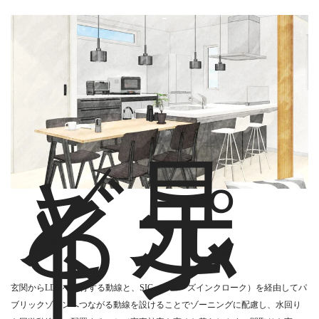
✓見
どこ
ろポ
イン
ト
玄関からLDKへ直行する動線と、SIC（シューズインクローク）を経由してパ
ブリックゾーンへつながる動線を設けることでゾーニングに配慮し、水回り