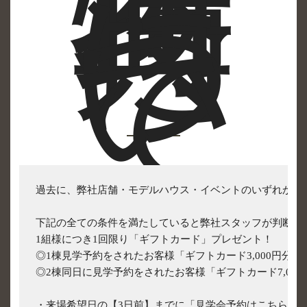
場
特
典
に
つ
い
て
過去に、弊社店舗・モデルハウス・イベントのいずれかに
下記の全ての条件を満たしていると弊社スタッフが判断した
1組様につき1回限り「ギフトカード」プレゼント！

◎1棟見学予約をされたお客様「ギフトカード3,000円分」
◎2棟同日に見学予約をされたお客様「ギフトカード7,00
・来場希望日の【3日前】までに「見学会予約はこちら」ボ