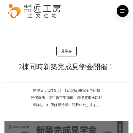
Skip
Menu
to
main
content
見学会
2棟同時新築完成見学会開催！
開催日：12/14(土)・12/15(日)※完全予約制
開催場所：①甲賀市甲南町 ②甲賀市水口町
※詳しい住所は招待状に記載いたします。