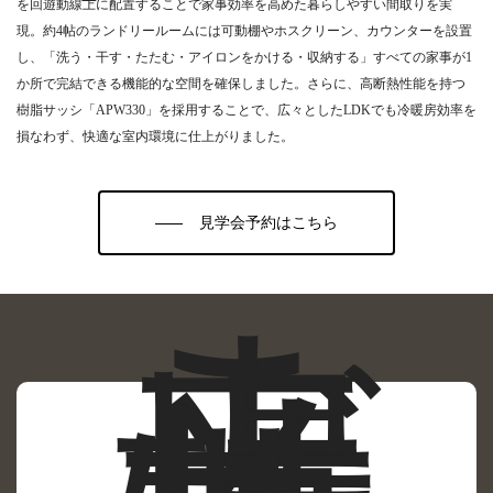
を回遊動線上に配置することで家事効率を高めた暮らしやすい間取りを実
現。約4帖のランドリールームには可動棚やホスクリーン、カウンターを設置
し、「洗う・干す・たたむ・アイロンをかける・収納する」すべての家事が1
か所で完結できる機能的な空間を確保しました。さらに、高断熱性能を持つ
樹脂サッシ「APW330」を採用することで、広々としたLDKでも冷暖房効率を
損なわず、快適な室内環境に仕上がりました。
見学会予約はこちら
ご
来