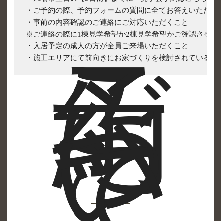
・ご予約の際、予約フォームの質問に全てお答えいただくこ
・事前の内容確認のご連絡にご対応いただくこと

※ご連絡の際に1棟見学希望か2棟見学希望かご確認させて
ご
・入居予定の成人の方が全員ご来場いただくこと

・施工エリアにて前向きにお家づくりを検討されているこ
予
約
に
つ
い
て