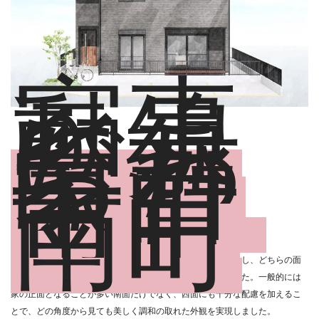
家事
動線
にこ
だわ
った
家 ｜
甲賀
市甲
南町
外観は西側と南側の両方に道路が接している立地条件を活かし、どちらの面
も家の顔としての役割を果たすようなデザインを心がけました。一般的には
家の正面となることが多い南面だけでなく、西面にも十分な配慮を加えるこ
とで、どの角度から見ても美しく調和の取れた外観を実現しました。