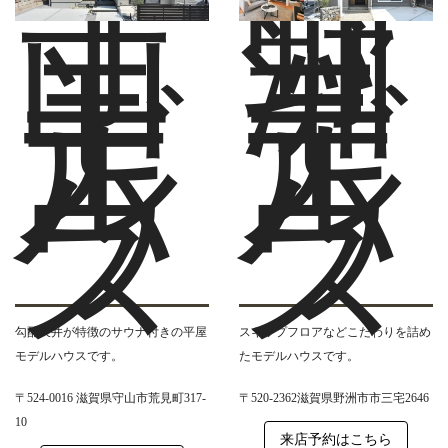
守
野
山
洲
モ
モ
デ
デ
ル
ル
ハ
ハ
ウ
ウ
ス
ス
勾配天井が特徴のサウナ付きの平屋
スキップフロアなどこだわりを詰め
モデルハウスです。
たモデルハウスです。
〒524-0016 滋賀県守山市荒見町317-
〒520-2362滋賀県野洲市市三宅2646
10
来店予約はこちら