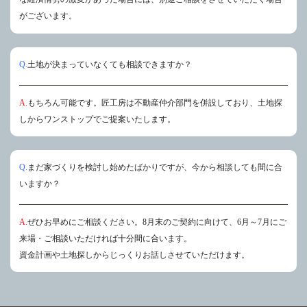
がございます。
Q.
⼟地が決まっていなくても相談できますか？
A.
もちろん可能です。匠⼯房は不動産仲介部⾨を併設しており、⼟地探
しからワンストップでご提案いたします。
Q.
まだ家づくりを検討し始めたばかりですが、今から相談しても間に合
いますか？
A.
ぜひお早めにご相談ください。8⽉末のご契約に向けて、6⽉～7月にご
来場・ご相談いただければ⼗分間に合います。
資⾦計画や⼟地探しからじっくりお話しさせていただけます。