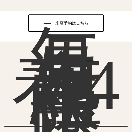
毎
来店予約はこちら
月
先
着4
組
様
限
定