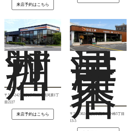
来店予約はこちら
野
草
洲
津
店
栗
東
店
〒520-2423 滋賀県野洲市西河原1丁
目2227
〒520-3024 滋賀県栗東市小柿5丁目
来店予約はこちら
13-5