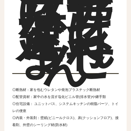
はナ
フサ
なし
では
建て
られ
ませ
ん
◎断熱材：家を包むウレタンや発泡プラスチック断熱材
◎配管資材：家中の水を流す塩化ビニル管(排水管)や継手類
◎住宅設備： ユニットバス、システムキッチンの樹脂パーツ、トイ
レの便座
◎内装・外装剤：壁紙(ビニールクロス)、床(クッションフロア)、接
着剤、外壁のシーリング材(防水材)