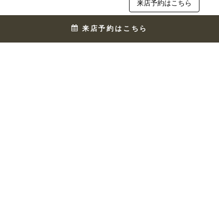
来店予約はこちら
来店予約はこちら
水
彦
口
根
店
店
〒528-0036 滋賀県甲賀市水口町東名
〒522-0041 彦根市平田町438-10
坂117
来店予約はこちら
来店予約はこちら