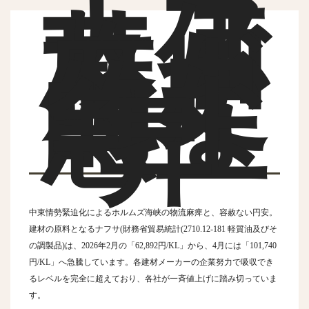
ナフ
サ価
格が
歴史
的な
急上
昇
中東情勢緊迫化によるホルムズ海峡の物流麻痺と、容赦ない円安。
建材の原料となるナフサ(財務省貿易統計(2710.12-181 軽質油及びそ
の調製品)は、2026年2月の「62,892円/KL」から、4月には「101,740
円/KL」へ急騰しています。各建材メーカーの企業努力で吸収でき
るレベルを完全に超えており、各社が一斉値上げに踏み切っていま
す。