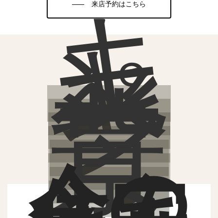
キ
来店予約はこちら
ャ
ン
ペ
ー
ン
背
景
今の
住宅