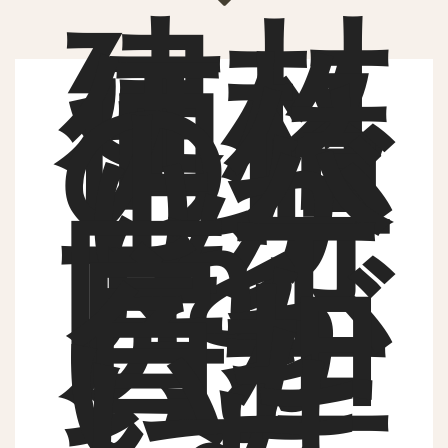
建材
価格
の値
上が
り分
を
匠⼯
房が
負担
いた
しま