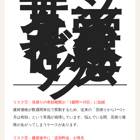
ナフ
サシ
ョッ
ク下
で家
を建
てる
リス
ク
リスク①
：見積りの有効期限が「1週間〜10日」に短縮
建材価格が数週間単位で変動するため、従来の「見積りから1〜2ヶ
月は有効」という常識が崩壊しています。悩んでいる間、見積り価
格があがってしまうケースがあります。
リスク②：建築途中に「追加料金」が発生