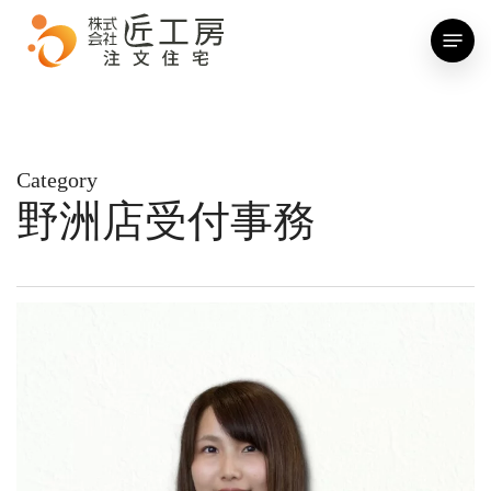
Skip
Menu
to
main
content
Category
野洲店受付事務