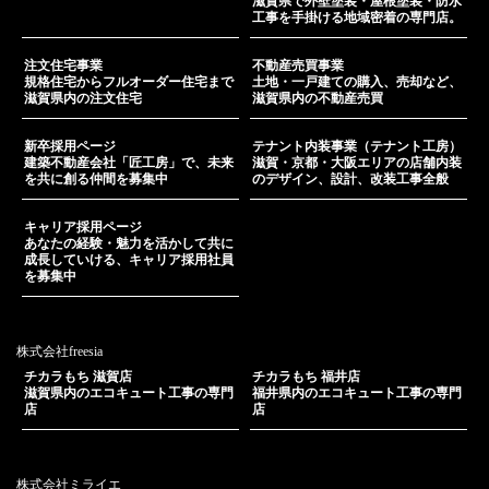
滋賀県で外壁塗装・屋根塗装・防水
工事を手掛ける地域密着の専門店。
注文住宅事業
不動産売買事業
規格住宅からフルオーダー住宅まで
土地・一戸建ての購入、売却など、
滋賀県内の注文住宅
滋賀県内の不動産売買
新卒採用ページ
テナント内装事業（テナント工房）
建築不動産会社「匠工房」で、未来
滋賀・京都・大阪エリアの店舗内装
を共に創る仲間を募集中
のデザイン、設計、改装工事全般
キャリア採用ページ
あなたの経験・魅力を活かして共に
成長していける、キャリア採用社員
を募集中
株式会社freesia
チカラもち 滋賀店
チカラもち 福井店
滋賀県内のエコキュート工事の専門
福井県内のエコキュート工事の専門
店
店
株式会社ミライエ