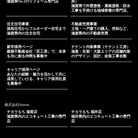
滋賀県No.1のリフォーム専門店
房）
滋賀県で外壁塗装・屋根塗装・防水
工事を手掛ける地域密着の専門店。
注文住宅事業
不動産売買事業
規格住宅からフルオーダー住宅まで
土地・一戸建ての購入、売却など、
滋賀県内の注文住宅
滋賀県内の不動産売買
新卒採用ページ
テナント内装事業（テナント工房）
建築不動産会社「匠工房」で、未来
滋賀・京都・大阪エリアの店舗内装
を共に創る仲間を募集中
のデザイン、設計、改装工事全般
キャリア採用ページ
あなたの経験・魅力を活かして共に
成長していける、キャリア採用社員
を募集中
株式会社freesia
チカラもち 滋賀店
チカラもち 福井店
滋賀県内のエコキュート工事の専門
福井県内のエコキュート工事の専門
店
店