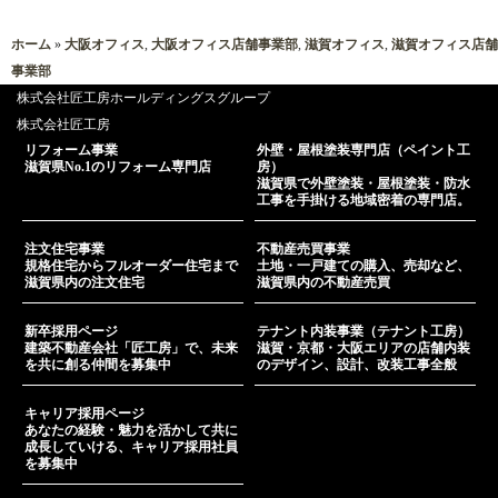
ホーム
»
大阪オフィス
,
大阪オフィス店舗事業部
,
滋賀オフィス
,
滋賀オフィス店舗
事業部
株式会社匠工房ホールディングスグループ
株式会社匠工房
リフォーム事業
外壁・屋根塗装専門店（ペイント工
滋賀県No.1のリフォーム専門店
房）
滋賀県で外壁塗装・屋根塗装・防水
工事を手掛ける地域密着の専門店。
注文住宅事業
不動産売買事業
規格住宅からフルオーダー住宅まで
土地・一戸建ての購入、売却など、
滋賀県内の注文住宅
滋賀県内の不動産売買
新卒採用ページ
テナント内装事業（テナント工房）
建築不動産会社「匠工房」で、未来
滋賀・京都・大阪エリアの店舗内装
を共に創る仲間を募集中
のデザイン、設計、改装工事全般
キャリア採用ページ
あなたの経験・魅力を活かして共に
成長していける、キャリア採用社員
を募集中