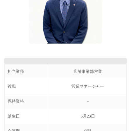
担当業務
店舗事業部営業
役職
営業マネージャー
保持資格
－
誕生日
5月23日