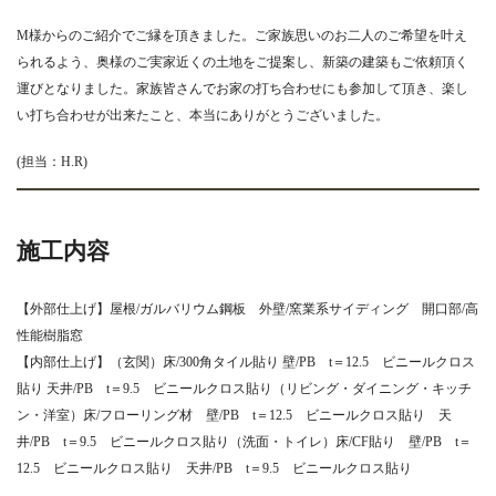
M様からのご紹介でご縁を頂きました。ご家族思いのお二人のご希望を叶え
られるよう、奥様のご実家近くの土地をご提案し、新築の建築もご依頼頂く
運びとなりました。家族皆さんでお家の打ち合わせにも参加して頂き、楽し
い打ち合わせが出来たこと、本当にありがとうございました。
(担当：H.R)
施工内容
【外部仕上げ】屋根/ガルバリウム鋼板 外壁/窯業系サイディング 開口部/
高
性能
樹脂
窓
【内部仕上げ】（玄関）床/
300
角タイル貼り
壁/PB t＝12.5 ビニールクロス
貼り 天井/PB t＝9.5 ビニールクロス貼り（リビング・ダイニング・キッチ
ン・洋室）床/フローリング材 壁/PB t＝12.5 ビニールクロス貼り 天
井/PB t＝9.5 ビニールクロス貼り（洗面・トイレ）床/
CF
貼り
壁/PB t＝
12.5 ビニールクロス貼り 天井/PB t＝9.5 ビニールクロス貼り