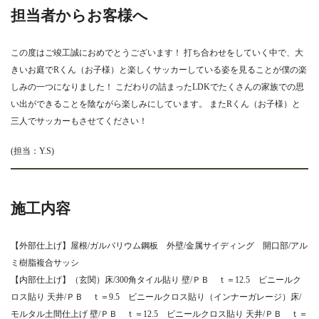
担当者からお客様へ
この度はご竣工誠におめでとうございます！ 打ち合わせをしていく中で、大
きいお庭でRくん（お子様）と楽しくサッカーしている姿を見ることが僕の楽
しみの一つになりました！ こだわりの詰まったLDKでたくさんの家族での思
い出ができることを陰ながら楽しみにしています。 またRくん（お子様）と
三人でサッカーもさせてください！
(担当：Y.S)
施工内容
【外部仕上げ】屋根/ガルバリウム鋼板 外壁/金属サイディング 開口部/アル
ミ樹脂複合サッシ
【内部仕上げ】（玄関）床/300角タイル貼り 壁/ＰＢ ｔ＝12.5 ビニールク
ロス貼り 天井/ＰＢ ｔ＝9.5 ビニールクロス貼り（インナーガレージ）床/
モルタル土間仕上げ 壁/ＰＢ ｔ＝12.5 ビニールクロス貼り 天井/ＰＢ ｔ＝