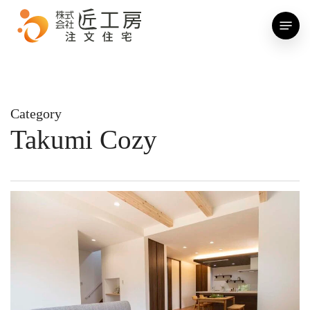
Skip
Menu
to
main
content
Category
Takumi Cozy