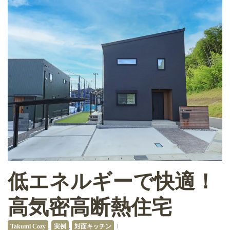
低エネルギーで快適！
高気密高断熱住宅
Takumi Cozy
,
実例
,
対面キッチン