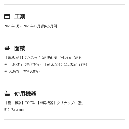
工期
2023年9月～2023年12月 約4ヵ月間
面積
【敷地面積】377.75㎡ /【建築面積】74.53㎡（建蔽
率 19.73% 許容70％）/【延床面積】115.92㎡（容積
率 30.69% 許容200％）
使用機器
【衛生機器】TOTO/ 【厨房機器】クリナップ/ 【照
明】Panasonic