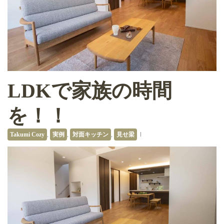
LDKで家族の時間
を！！
Takumi Cozy
,
実例
,
対面キッチン
,
見せ梁