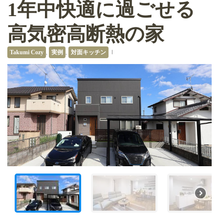
1年中快適に過ごせる
高気密高断熱の家
Takumi Cozy
,
実例
,
対面キッチン