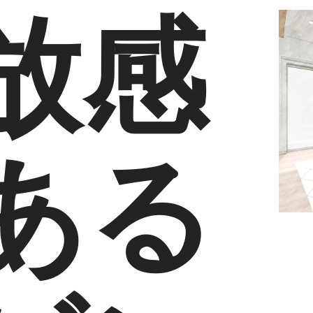
放感
ある