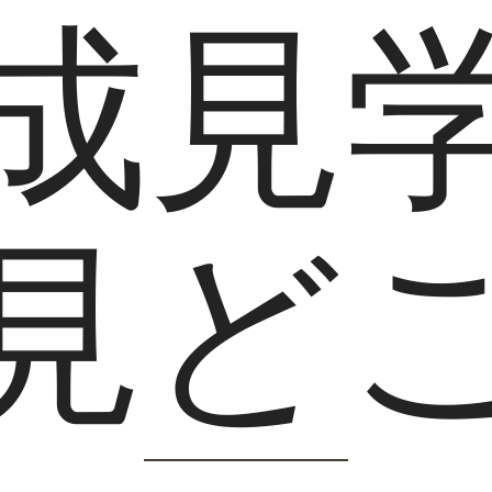
成見
見ど