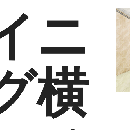
イニ
グ横