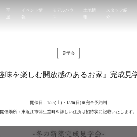
平
イベント情
モデルハウ
土地情
スタッフ紹
屋
報
ス
報
介
見学会
趣味を楽しむ開放感のあるお家』完成見
開催日：1/25(土)・1/26(日)※完全予約制
開催場所：東近江市蒲生堂町※詳しい住所は招待状に記載いたします。