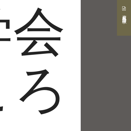
学会
資料請求
ころ