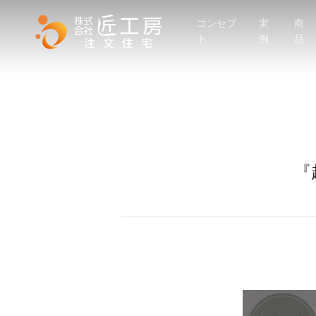
Skip
コンセプ
実
商
to
ト
例
品
main
content
『