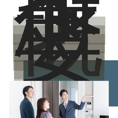
イ
ベ
ン
ト
概
要