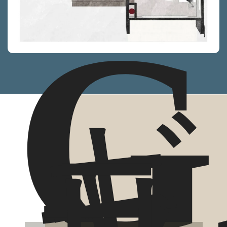
G
ギ
ャ