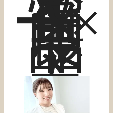
エ
イ
タ
ー×
無
印
良
品
マ
ニ
ア