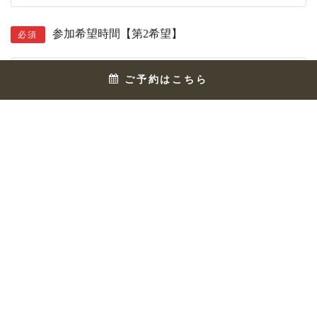
参加希望時間【第2希望】
必須
選択してください
ご予約はこちら
質問・ご連絡事項
任意