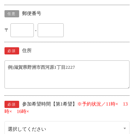
郵便番号
任意
〒
-
住所
必須
参加希望時間【第1希望】
※予約状況／11時× 13
必須
時× 16時×
選択してください