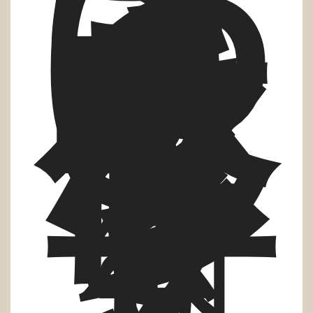
は
ま
ゆ
う
さ
ん
監
修
す
っ
き
り
収
納
ク
リ