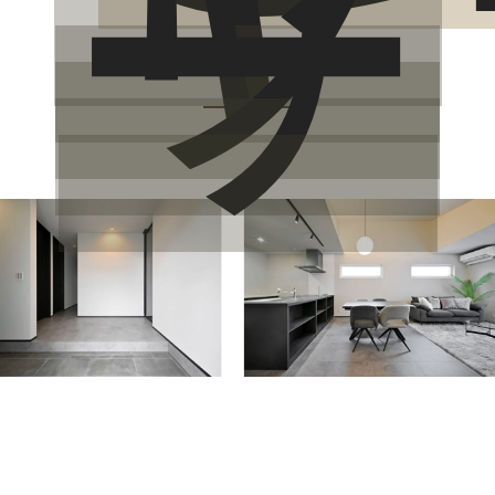
ラ
リ
ー