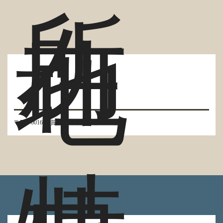
所
在
地
〒524-0016 滋賀県守山市荒見町317-10