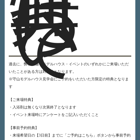
特
典
に
つ
い
て
過去に、弊社店舗・モデルハウス・イベントのいずれかにご来場いただ
いたことがある方は対象外となります。
※守山モデルハウス見学会にご予約をいただいた方限定の特典となりま
す
【ご来場特典】
・入浴剤は無くなり次第終了となります
・イベント来場時にアンケートをご記入いただくこと
【事前予約特典】
・来場希望日の【3日前】までに「ご予約はこちら」ボタンから事前予約