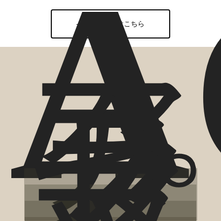
A
ご予約はこちら
ア
ク
セ
ス
マ