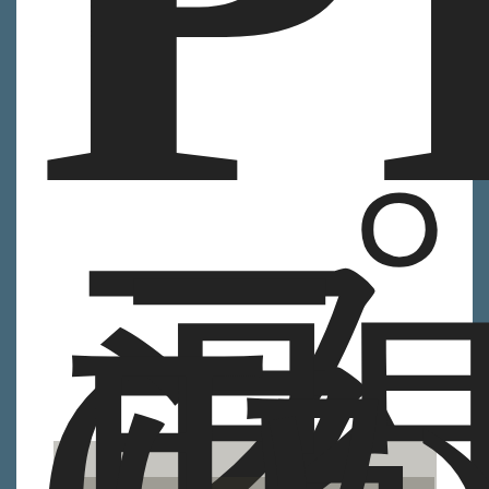
プ
ラ
ン
(