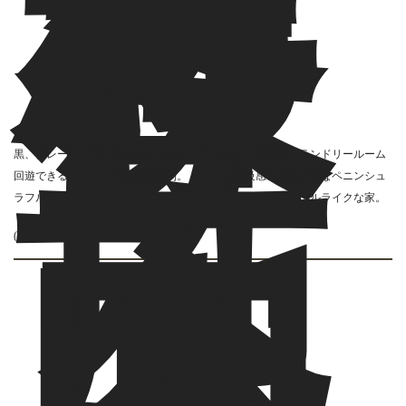
お
客
様
へ
施
黒、グレーを基調にコーディネート、 キッチン、洗面所、ランドリールーム
工
回遊できる位置関係は家事が便利。 黒基調の高級感のある大きなペニンシュ
ラフルフラットキッチン。 家事もくつろぎ時間も楽しいホテルライクな家。
内
容
(担当：H.R)