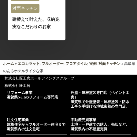
対面キッチン
建替えで叶えた、収納充
実なこだわりのお家
ホーム
»
エコカラット
,
フルオーダー
,
フロアタイル
,
実例
,
対面キッチン
» 高級感
のあるホテルライクな家
株式会社匠工房ホールディングスグループ
株式会社匠工房
リフォーム事業
外壁・屋根塗装専門店（ペイント工
滋賀県No.1のリフォーム専門店
房）
滋賀県で外壁塗装・屋根塗装・防水
工事を手掛ける地域密着の専門店。
注文住宅事業
不動産売買事業
規格住宅からフルオーダー住宅まで
土地・一戸建ての購入、売却など、
滋賀県内の注文住宅
滋賀県内の不動産売買