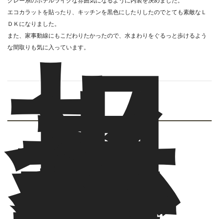
グレー系のホテルライクな雰囲気になるように内装を決めました。
エコカラットを貼ったり、キッチンを黒色にしたりしたのでとても素敵なＬ
ＤＫになりました。
また、家事動線にもこだわりたかったので、水まわりをぐるっと歩けるよう
な間取りも気に入っています。
担
当
者
か
ら