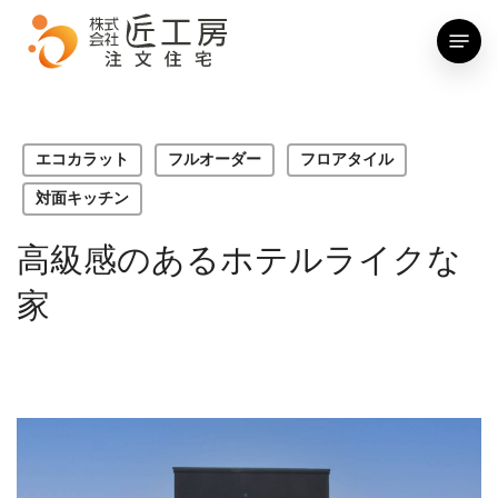
Skip
Menu
to
main
content
エコカラット
フルオーダー
フロアタイル
対面キッチン
高級感のあるホテルライクな
家