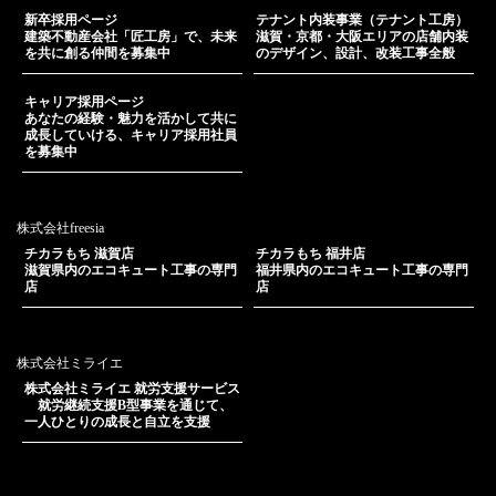
新卒採用ページ
テナント内装事業（テナント工房）
建築不動産会社「匠工房」で、未来
滋賀・京都・大阪エリアの店舗内装
を共に創る仲間を募集中
のデザイン、設計、改装工事全般
キャリア採用ページ
あなたの経験・魅力を活かして共に
成長していける、キャリア採用社員
を募集中
株式会社freesia
チカラもち 滋賀店
チカラもち 福井店
滋賀県内のエコキュート工事の専門
福井県内のエコキュート工事の専門
店
店
株式会社ミライエ
株式会社ミライエ 就労支援サービス
就労継続支援B型事業を通じて、
一人ひとりの成長と自立を支援