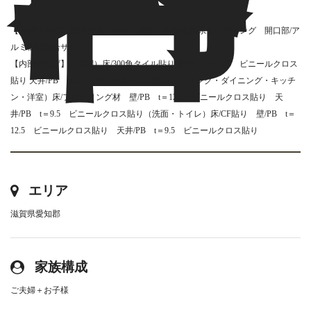
【外部仕上げ】屋根/ガルバリウム鋼板 外壁/窯業系サイディング 開口部/
ア
ルミ樹脂複合サッシ
【内部仕上げ】（玄関）床/300角タイル貼り 壁/PB t＝12.5 ビニールクロス
貼り 天井/PB t＝9.5 ビニールクロス貼り（
リビング・ダイニング・キッチ
ン・洋室
）床/フローリング材 壁/PB t＝12.5 ビニールクロス貼り 天
井/PB t＝9.5 ビニールクロス貼り（
洗面・トイレ
）床/
CF貼り
壁/PB t＝
12.5 ビニールクロス貼り 天井/PB t＝9.5 ビニールクロス貼り
エリア
滋賀県愛知郡
家族構成
ご夫婦＋お子様