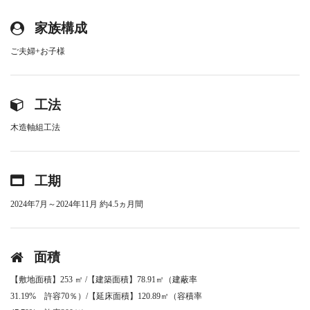
家族構成
ご夫婦+お子様
工法
木造軸組工法
工期
2024年7月～2024年11月 約4.5ヵ月間
面積
【敷地面積】253 ㎡ /【建築面積】78.91㎡（建蔽率
31.19% 許容70％）/【延床面積】120.89㎡（容積率