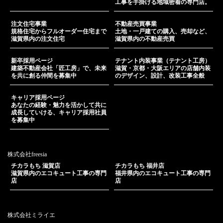
工事を手掛ける地域密着の専門店。
注文住宅事業
不動産売買事業
規格住宅からフルオーダー住宅まで
土地・一戸建ての購入、売却など、
滋賀県内の注文住宅
滋賀県内の不動産売買
新卒採用ページ
テナント内装事業（テナント工房）
建築不動産会社「匠工房」で、未来
滋賀・京都・大阪エリアの店舗内装
を共に創る仲間を募集中
のデザイン、設計、改装工事全般
キャリア採用ページ
あなたの経験・魅力を活かして共に
成長していける、キャリア採用社員
を募集中
株式会社freesia
チカラもち 滋賀店
チカラもち 福井店
滋賀県内のエコキュート工事の専門
福井県内のエコキュート工事の専門
店
店
株式会社ミライエ