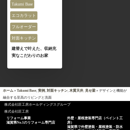
Takumi Base
エコカラット
フルオーダー
対面キッチン
建替えで叶えた、収納充
実なこだわりのお家
ホーム
»
Takumi Base
,
実例
,
対面キッチン
,
木質天井
,
見せ梁
» デザインと機能が
融合する至高のリビングと洗面
株式会社匠工房ホールディングスグループ
株式会社匠工房
リフォーム事業
外壁・屋根塗装専門店（ペイント工
滋賀県No.1のリフォーム専門店
房）
滋賀県で外壁塗装・屋根塗装・防水