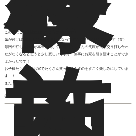
様
へ
この度はご竣工誠におめでとうございます！
気が付けば1年以上のお付き合いになってすごくびっくりしています（笑）
毎回の打ち合わせが本当に楽しく、毎回たくさんの笑顔が飛び交う打ち合わ
せがなくなると思うと少し寂しいですが、無事にお家を引き渡すことができ
よかったです！
施
お子様たちがこのお家でたくさん笑って暮らすのをすごく楽しみにしていま
工
す！！
また一緒にお酒飲みましょう！！
(担当：Y.S)