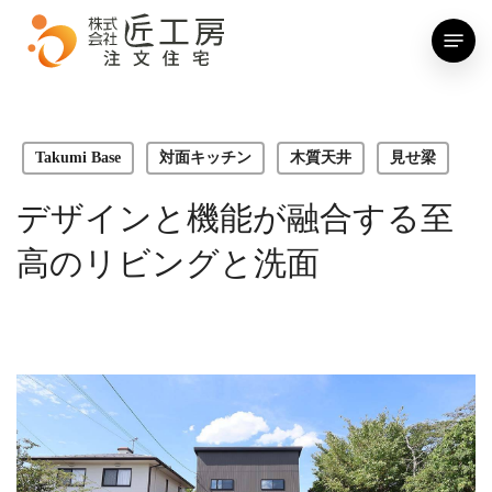
Skip
Menu
to
main
content
Takumi Base
対面キッチン
木質天井
見せ梁
デザインと機能が融合する至
高のリビングと洗面