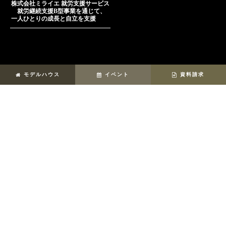
株式会社ミライエ 就労支援サービス
就労継続支援B型事業を通じて、
一人ひとりの成長と自立を支援
モデルハウス
イベント
資料請求
コンセプト
実例
商品
イベント情報
モデルハウス
土地情報
住み心地インタビュー
スタッフ紹介
会社紹介
家づくりお役立ちコラム
お知らせ
お問い合わせ
youtube
instagram