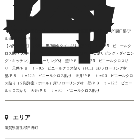
内
容
【外部仕上げ】屋根/ガルバリウム鋼板 外壁/窯業系サイディング 開口部/ア
ルミ樹脂複合サッシ
【内部仕上げ】（玄関）床/300角タイル貼り 壁/ＰＢ ｔ＝12.5 ビニールク
ロス貼り 天井/ＰＢ ｔ＝9.5 ビニールクロス貼り（１階リビング・ダイニン
グ・キッチン）床/フローリング材 壁/ＰＢ ｔ＝12.5 ビニールクロス貼
り 天井/ＰＢ ｔ＝9.5 ビニールクロス貼り（FCL） 床/フローリング材
壁/ＰＢ ｔ＝12.5 ビニールクロス貼り 天井/ＰＢ ｔ＝9.5 ビニールクロ
ス貼り（２階洋室・ホール）床/フローリング材 壁/ＰＢ ｔ＝12.5 ビニー
ルクロス貼り 天井/ＰＢ ｔ＝9.5 ビニールクロス貼り
エリア
滋賀県蒲生郡日野町