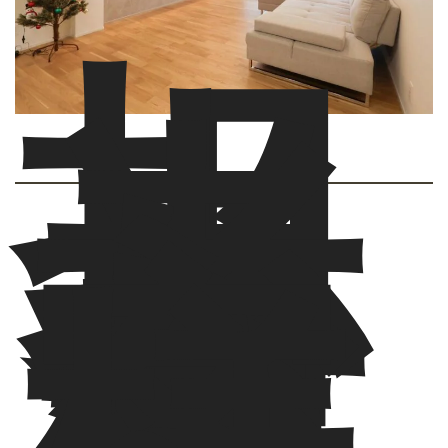
担
当
者
か
ら
お
客