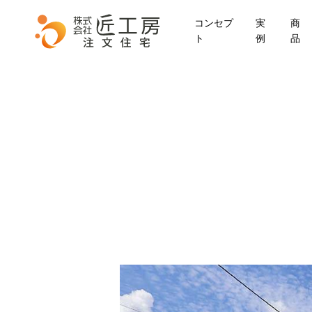
Skip
コンセプ
実
商
to
ト
例
品
main
content