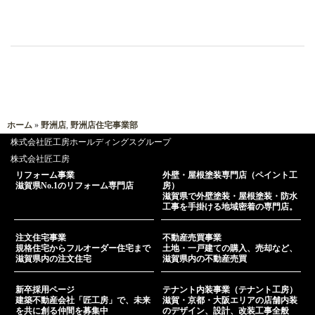
ホーム
»
野洲店
,
野洲店住宅事業部
株式会社匠工房ホールディングスグループ
株式会社匠工房
リフォーム事業
外壁・屋根塗装専門店（ペイント工
滋賀県No.1のリフォーム専門店
房）
滋賀県で外壁塗装・屋根塗装・防水
工事を手掛ける地域密着の専門店。
注文住宅事業
不動産売買事業
規格住宅からフルオーダー住宅まで
土地・一戸建ての購入、売却など、
滋賀県内の注文住宅
滋賀県内の不動産売買
新卒採用ページ
テナント内装事業（テナント工房）
建築不動産会社「匠工房」で、未来
滋賀・京都・大阪エリアの店舗内装
を共に創る仲間を募集中
のデザイン、設計、改装工事全般