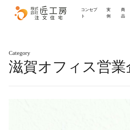
Skip
コンセプ
実
商
to
ト
例
品
main
content
Category
滋賀オフィス営業