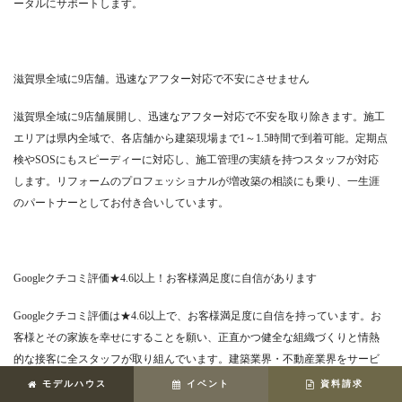
ータルにサポートします。
滋賀県全域に9店舗。迅速なアフター対応で不安にさせません
滋賀県全域に9店舗展開し、迅速なアフター対応で不安を取り除きます。施工
エリアは県内全域で、各店舗から建築現場まで1～1.5時間で到着可能。定期点
検やSOSにもスピーディーに対応し、施工管理の実績を持つスタッフが対応
します。リフォームのプロフェッショナルが増改築の相談にも乗り、一生涯
のパートナーとしてお付き合いしています。
Googleクチコミ評価★4.6以上！お客様満足度に自信があります
Googleクチコミ評価は★4.6以上で、お客様満足度に自信を持っています。お
客様とその家族を幸せにすることを願い、正直かつ健全な組織づくりと情熱
的な接客に全スタッフが取り組んでいます。建築業界・不動産業界をサービ
ス業として進化させ、お客様との末長いお付き合いを目指しています。
モデルハウス
イベント
資料請求