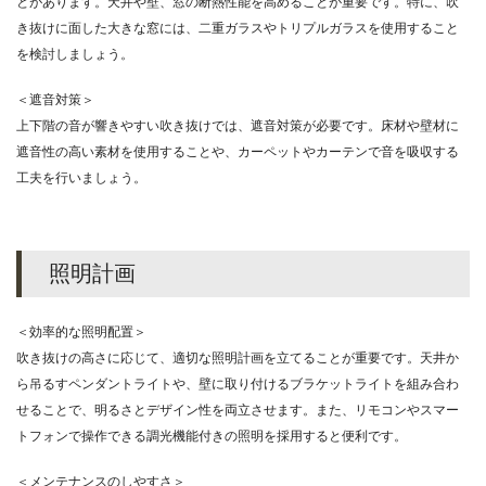
とがあります。天井や壁、窓の断熱性能を高めることが重要です。特に、吹
き抜けに面した大きな窓には、二重ガラスやトリプルガラスを使用すること
を検討しましょう。
＜遮音対策＞
上下階の音が響きやすい吹き抜けでは、遮音対策が必要です。床材や壁材に
遮音性の高い素材を使用することや、カーペットやカーテンで音を吸収する
工夫を行いましょう。
照明計画
＜効率的な照明配置＞
吹き抜けの高さに応じて、適切な照明計画を立てることが重要です。天井か
ら吊るすペンダントライトや、壁に取り付けるブラケットライトを組み合わ
せることで、明るさとデザイン性を両立させます。また、リモコンやスマー
トフォンで操作できる調光機能付きの照明を採用すると便利です。
＜メンテナンスのしやすさ＞