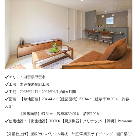
エリア：​​滋賀県甲賀市
工法：木造在来軸組工法
工期：2023年12月～2024年4月 約6ヵ月間
面積：【敷地面積】204.44㎡ /【建築面積】63.34㎡（建蔽率30.99％ 許容
60％）
【延床面積】63.34㎡（容積率30.99％ 許容100％）
使用機器：【衛生機器】TOTO/ 【厨房機器】クリナップ/ 【照明】Panasonic
【外部仕上げ】屋根/ガルバリウム鋼板 外壁/窯業系サイディング 開口部/ア