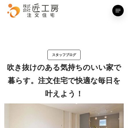
Skip
Menu
to
main
content
スタッフブログ
吹き抜けのある気持ちのいい家で
暮らす。注文住宅で快適な毎日を
叶えよう！