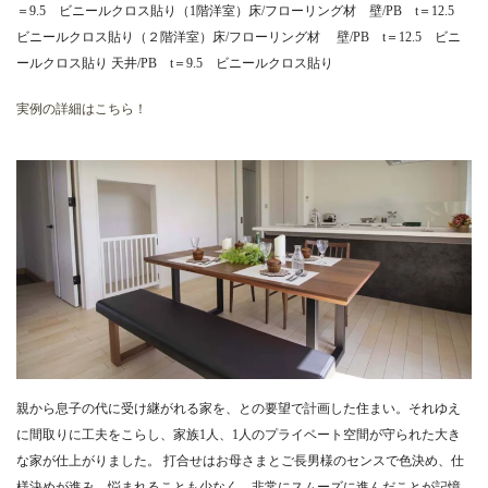
＝9.5 ビニールクロス貼り（1階洋室）床/フローリング材 壁/PB t＝12.5
ビニールクロス貼り（２階洋室）床/フローリング材 壁/PB t＝12.5 ビニ
ールクロス貼り 天井/PB t＝9.5 ビニールクロス貼り
実例の詳細はこちら！
親から息子の代に受け継がれる家を、との要望で計画した住まい。それゆえ
に間取りに工夫をこらし、家族1人、1人のプライベート空間が守られた大き
な家が仕上がりました。 打合せはお母さまとご長男様のセンスで色決め、仕
様決めが進み、悩まれることも少なく、非常にスムーズに進んだことが記憶