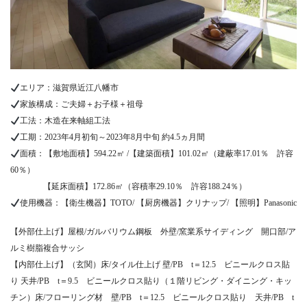
エリア：​​滋賀県近江八幡市
家族構成：​​ご夫婦＋お子様＋祖母
工法：木造在来軸組工法
工期：2023年4月初旬～2023年8月中旬 約4.5ヵ月間
面積：【敷地面積】594.22㎡ /【建築面積】101.02㎡（建蔽率17.01％ 許容
60％）
【延床面積】172.86㎡（容積率29.10％ 許容188.24％）
使用機器：【衛生機器】TOTO/ 【厨房機器】クリナップ/ 【照明】Panasonic
【外部仕上げ】屋根/ガルバリウム鋼板 外壁/窯業系サイディング 開口部/ア
ルミ樹脂複合サッシ
【内部仕上げ】（玄関）床/タイル仕上げ 壁/PB t＝12.5 ビニールクロス貼
り 天井/PB t＝9.5 ビニールクロス貼り（１階リビング・ダイニング・キッ
チン）床/フローリング材 壁/PB t＝12.5 ビニールクロス貼り 天井/PB t