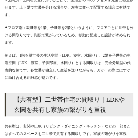
⚫︎玄関別：玄関を完全に分けることで、生活空間へのアクセスを完全に独立さ
せます。上下階で世帯を分ける場合や、左右に並べて配置する場合に有効で
す。
⚫︎フロア別：親世帯を1階、子世帯を2階というように、フロアごとに世帯を分
ける間取りです。階段で繋がっているため、移動に配慮した設計が求められ
ます。
例えば、1階を親世帯の生活空間（LDK、寝室、水回り）、2階を子世帯の生
活空間（LDK、寝室、子供部屋、水回り）とする間取りは、完全分離型の代
表的な例です。各世帯が独立した生活を送りながらも、万が一の際にはすぐ
に助け合える距離感が魅力です。
【共有型】二世帯住宅の間取り｜LDKや
玄関を共有し家族の繋がりを重視
共有型は、玄関やLDK（リビング・ダイニング・キッチン）などの一部また
はすべてのスペースを二世帯で共有する間取りです。家族の繋がりを重視