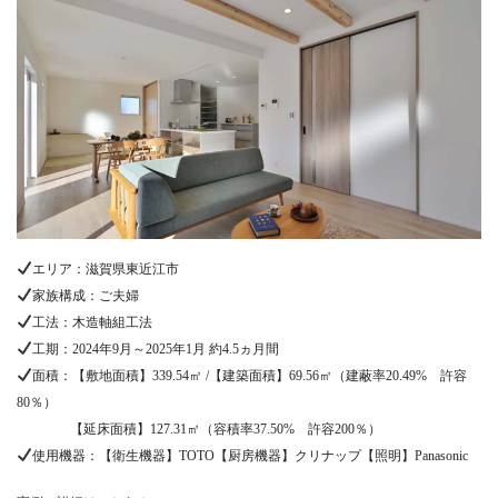
エリア：滋賀県東近江市
家族構成：ご夫婦
工法：木造軸組工法
工期：2024年9月～2025年1月 約4.5ヵ月間
面積：【敷地面積】339.54㎡ /【建築面積】69.56㎡（建蔽率20.49% 許容
80％）
【延床面積】127.31㎡（容積率37.50% 許容200％）
使用機器：【衛生機器】TOTO【厨房機器】クリナップ【照明】Panasonic