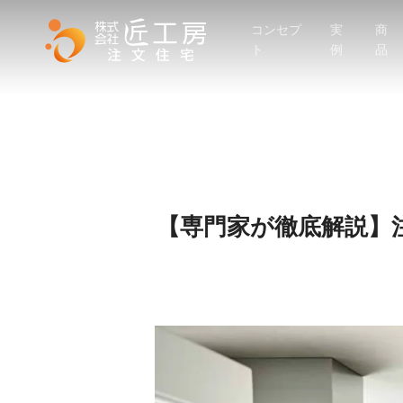
Skip
コンセプ
実
商
to
ト
例
品
main
content
【専門家が徹底解説】