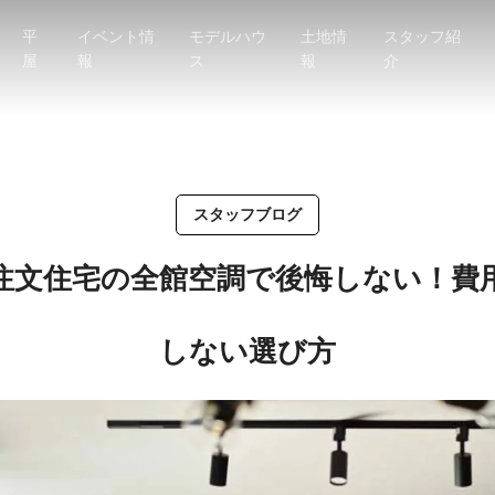
平
イベント情
モデルハウ
土地情
スタッフ紹
屋
報
ス
報
介
スタッフブログ
注文住宅の全館空調で後悔しない！費
しない選び方