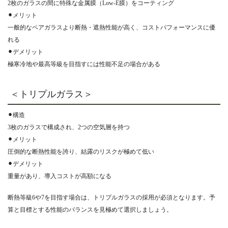
2枚のガラスの間に特殊な金属膜（Low-E膜）をコーティング
⚫︎メリット
一般的なペアガラスより断熱・遮熱性能が高く、コストパフォーマンスに優
れる
⚫︎デメリット
極寒冷地や最高等級を目指すには性能不足の場合がある
＜トリプルガラス＞
⚫︎構造
3枚のガラスで構成され、2つの空気層を持つ
⚫︎メリット
圧倒的な断熱性能を誇り、結露のリスクが極めて低い
⚫︎デメリット
重量があり、導入コストが高額になる
断熱等級6や7を目指す場合は、トリプルガラスの採用が必須となります。予
算と目標とする性能のバランスを見極めて選択しましょう。