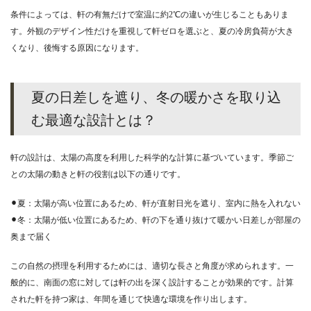
条件によっては、軒の有無だけで室温に約2℃の違いが生じることもありま
す。外観のデザイン性だけを重視して軒ゼロを選ぶと、夏の冷房負荷が大き
くなり、後悔する原因になります。
夏の日差しを遮り、冬の暖かさを取り込
む最適な設計とは？
軒の設計は、太陽の高度を利用した科学的な計算に基づいています。季節ご
との太陽の動きと軒の役割は以下の通りです。
⚫︎夏：太陽が高い位置にあるため、軒が直射日光を遮り、室内に熱を入れない
⚫︎冬：太陽が低い位置にあるため、軒の下を通り抜けて暖かい日差しが部屋の
奥まで届く
この自然の摂理を利用するためには、適切な長さと角度が求められます。一
般的に、南面の窓に対しては軒の出を深く設計することが効果的です。計算
された軒を持つ家は、年間を通じて快適な環境を作り出します。