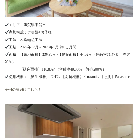
エリア：滋賀県甲賀市
家族構成：ご夫婦+お子様
工法：木造軸組工法
工期：2022年12月～2023年5月 約6ヵ月間
面積：【敷地面積】236.85㎡ /【建築面積】44.52㎡（建蔽率31.47％ 許容
70％）
【延床面積】116.83㎡（容積率49.33％ 許容200％）
使用機器：【衛生機器】TOTO/ 【厨房機器】Panasonic/ 【照明】Panasonic
実例の詳細はこちら！