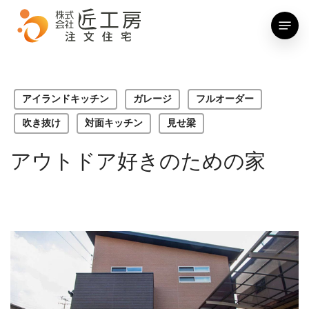
Skip
Menu
to
main
content
アイランドキッチン
ガレージ
フルオーダー
吹き抜け
対面キッチン
見せ梁
アウトドア好きのための家