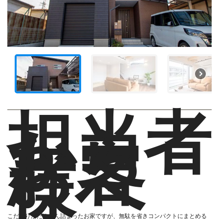
担当者
から
お客
様へ
こだわりがたくさん詰まったお家ですが、無駄を省きコンパクトにまとめる