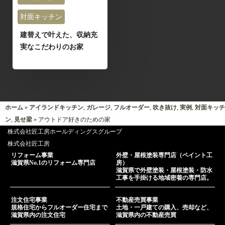
対面キッチン
建替えで叶えた、収納充
実なこだわりのお家
ホーム
»
アイランドキッチン
,
ガレージ
,
フルオーダー
,
吹き抜け
,
実例
,
対面キッチ
ン
,
見せ梁
» アウトドア好きのための家
株式会社匠工房ホールディングスグループ
株式会社匠工房
リフォーム事業
外壁・屋根塗装専門店（ペイント工
滋賀県No.1のリフォーム専門店
房）
滋賀県で外壁塗装・屋根塗装・防水
工事を手掛ける地域密着の専門店。
注文住宅事業
不動産売買事業
規格住宅からフルオーダー住宅まで
土地・一戸建ての購入、売却など、
滋賀県内の注文住宅
滋賀県内の不動産売買