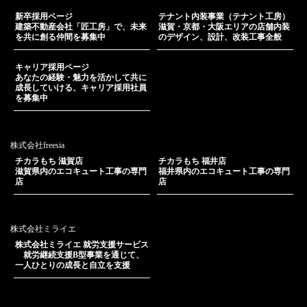
新卒採用ページ
テナント内装事業（テナント工房）
建築不動産会社「匠工房」で、未来
滋賀・京都・大阪エリアの店舗内装
を共に創る仲間を募集中
のデザイン、設計、改装工事全般
キャリア採用ページ
あなたの経験・魅力を活かして共に
成長していける、キャリア採用社員
を募集中
株式会社freesia
チカラもち 滋賀店
チカラもち 福井店
滋賀県内のエコキュート工事の専門
福井県内のエコキュート工事の専門
店
店
株式会社ミライエ
株式会社ミライエ 就労支援サービス
就労継続支援B型事業を通じて、
一人ひとりの成長と自立を支援