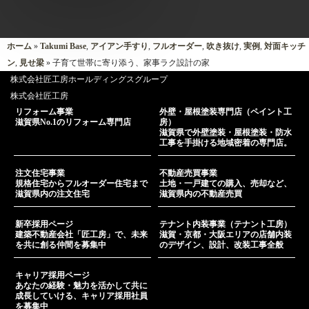
ホーム
»
Takumi Base
,
アイアン手すり
,
フルオーダー
,
吹き抜け
,
実例
,
対面キッチ
ン
,
見せ梁
» 子育て世帯に寄り添う、家事ラク設計の家
株式会社匠工房ホールディングスグループ
株式会社匠工房
リフォーム事業
外壁・屋根塗装専門店（ペイント工
滋賀県No.1のリフォーム専門店
房）
滋賀県で外壁塗装・屋根塗装・防水
工事を手掛ける地域密着の専門店。
注文住宅事業
不動産売買事業
規格住宅からフルオーダー住宅まで
土地・一戸建ての購入、売却など、
滋賀県内の注文住宅
滋賀県内の不動産売買
新卒採用ページ
テナント内装事業（テナント工房）
建築不動産会社「匠工房」で、未来
滋賀・京都・大阪エリアの店舗内装
を共に創る仲間を募集中
のデザイン、設計、改装工事全般
キャリア採用ページ
あなたの経験・魅力を活かして共に
成長していける、キャリア採用社員
を募集中