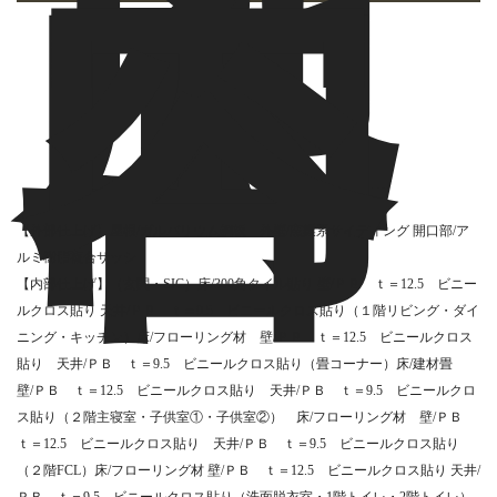
施
工
内
容
【外部仕上げ】屋根/ガルバリウム鋼板 外壁/窯業系サイディング 開口部/ア
ルミ樹脂複合サッシ
【内部仕上げ】（玄関・SIC）床/300角タイル貼り 壁/ＰＢ ｔ＝12.5 ビニー
ルクロス貼り 天井/ＰＢ ｔ＝9.5 ビニールクロス貼り（１階リビング・ダイ
ニング・キッチン）床/フローリング材 壁/ＰＢ ｔ＝12.5 ビニールクロス
貼り 天井/ＰＢ ｔ＝9.5 ビニールクロス貼り（畳コーナー）床/建材畳
壁/ＰＢ ｔ＝12.5 ビニールクロス貼り 天井/ＰＢ ｔ＝9.5 ビニールクロ
ス貼り（２階主寝室・子供室①・子供室②） 床/フローリング材 壁/ＰＢ
ｔ＝12.5 ビニールクロス貼り 天井/ＰＢ ｔ＝9.5 ビニールクロス貼り
（２階FCL）床/フローリング材 壁/ＰＢ ｔ＝12.5 ビニールクロス貼り 天井/
ＰＢ ｔ＝9.5 ビニールクロス貼り（洗面脱衣室・1階トイレ・2階トイレ）