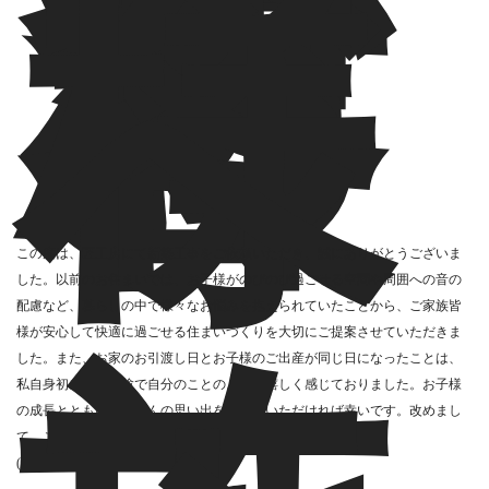
か
ら
お
客
様
へ
この度は、匠工房にて新築工事をご依頼いただき、誠にありがとうございま
した。以前のお住まいでは、お子様がのびのび過ごせる空間や周囲への音の
配慮など、暮らしの中で様々なお悩みを抱えられていたことから、ご家族皆
様が安心して快適に過ごせる住まいづくりを大切にご提案させていただきま
した。また、お家のお引渡し日とお子様のご出産が同じ日になったことは、
私自身初めての経験で自分のことのように嬉しく感じておりました。お子様
の成長とともにたくさんの思い出を育んでいただければ幸いです。改めまし
て、この度は本当にありがとうございました。
(担当：Y.S｜S.M)