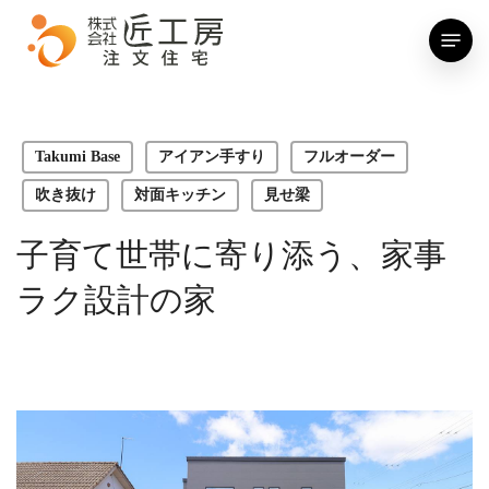
Skip
Menu
to
main
content
Takumi Base
アイアン手すり
フルオーダー
吹き抜け
対面キッチン
見せ梁
子育て世帯に寄り添う、家事
ラク設計の家