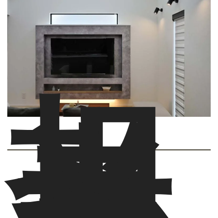
担
当
者