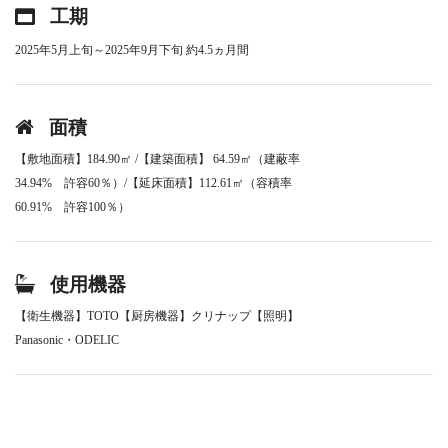
工期
2025年5月上旬～2025年9月下旬 約4.5ヵ月間
面積
【敷地面積】184.90㎡ /【建築面積】 64.59㎡（建蔽率
34.94% 許容60％）/【延床面積】112.61㎡（容積率
60.91% 許容100％）
使用機器
【衛生機器】TOTO【厨房機器】クリナップ【照明】
Panasonic・ODELIC