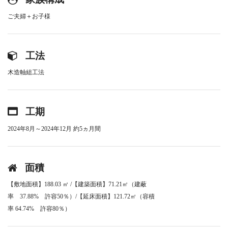
ご夫婦＋お子様
工法
木造軸組工法
工期
2024年8月～2024年12月 約5ヵ月間
面積
【敷地面積】188.03 ㎡ /【建築面積】71.21㎡（建蔽
率 37.88% 許容50％）/【延床面積】121.72㎡（容積
率 64.74% 許容80％）