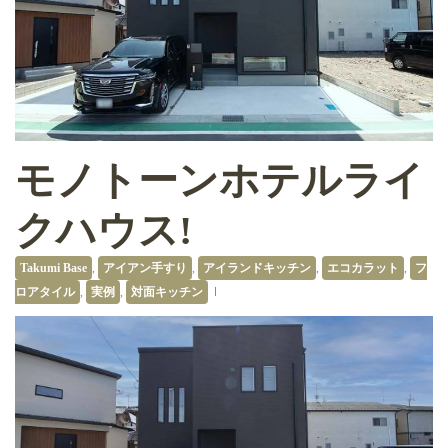
モノトーンホテルライ
クハウス!
Takumi Base
,
アイアン手すり
,
アイランドキッチン
,
エコカラット
,
フ
ロアタイル
,
実例
,
対面キッチン