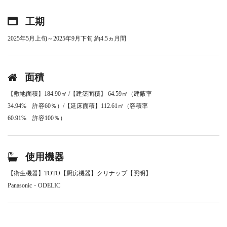
工期
2025年5月上旬～2025年9月下旬 約4.5ヵ月間
面積
【敷地面積】184.90㎡ /【建築面積】 64.59㎡（建蔽率
34.94% 許容60％）/【延床面積】112.61㎡（容積率
60.91% 許容100％）
使用機器
【衛生機器】TOTO【厨房機器】クリナップ【照明】
Panasonic・ODELIC