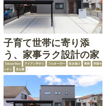
子育て世帯に寄り添
う、家事ラク設計の家
Takumi Base
,
アイアン手すり
,
フルオーダー
,
吹き抜け
,
実例
,
対面キ
ッチン
,
見せ梁