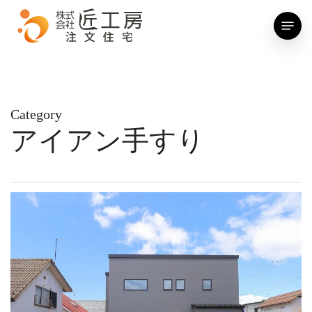
Skip
Menu
to
main
content
Category
アイアン手すり