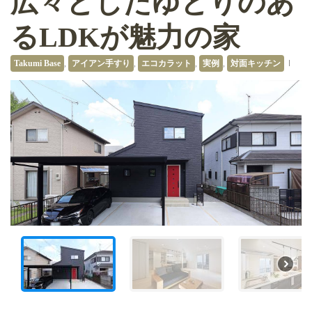
広々としたゆとりのあ
るLDKが魅力の家
Takumi Base
,
アイアン手すり
,
エコカラット
,
実例
,
対面キッチン