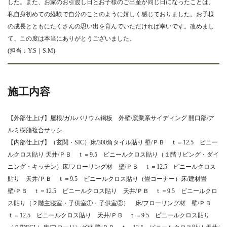
した。また、お家のお引渡し日とお子様のご出産が同じ日になったことは、
私自身初めての経験で自分のことのように嬉しく感じておりました。お子様
の成長とともにたくさんの思い出を育んでいただければ幸いです。改めまし
て、この度は本当にありがとうございました。
(担当：Y.S｜S.M)
施工内容
【外部仕上げ】屋根/ガルバリウム鋼板 外壁/窯業系サイディング 開口部/ア
ルミ樹脂複合サッシ
【内部仕上げ】（玄関・SIC）床/300角タイル貼り 壁/ＰＢ ｔ＝12.5 ビニー
ルクロス貼り 天井/ＰＢ ｔ＝9.5 ビニールクロス貼り（１階リビング・ダイ
ニング・キッチン）床/フローリング材 壁/ＰＢ ｔ＝12.5 ビニールクロス
貼り 天井/ＰＢ ｔ＝9.5 ビニールクロス貼り（畳コーナー）床/建材畳
壁/ＰＢ ｔ＝12.5 ビニールクロス貼り 天井/ＰＢ ｔ＝9.5 ビニールクロ
ス貼り（２階主寝室・子供室①・子供室②） 床/フローリング材 壁/ＰＢ
ｔ＝12.5 ビニールクロス貼り 天井/ＰＢ ｔ＝9.5 ビニールクロス貼り