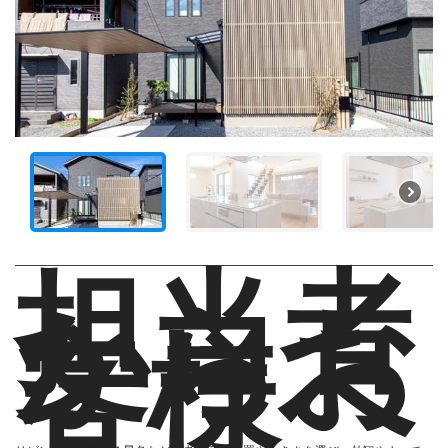
担当者
からお
客様へ