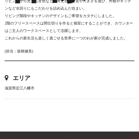
リビングから見える景色などを考え窓の位置や大きさを選び、外観やキッチ
ンなど水回りにもこだわりを詰め込んだ住まい。
リビング階段やキッチンのデザインもご希望をカタチにしました。
2階のフリースペースは間仕切りを作ると個室にすることができ、カウンター
はご主人のワークスペースとして活躍します。
これからの新生活も楽しく過ごせる世界に一つのわが家が完成しました。
(担当：坂根健吾)
エリア
滋賀県近江八幡市