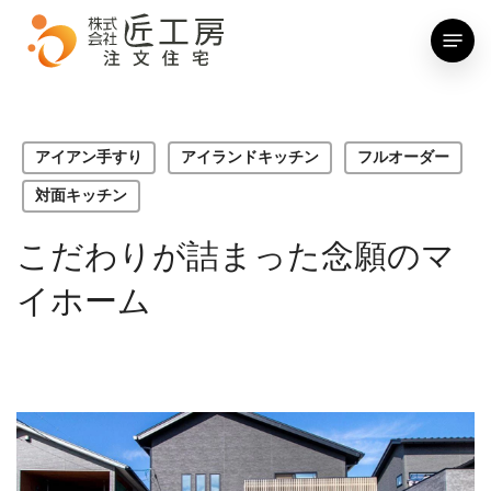
Skip
Menu
to
main
content
アイアン手すり
アイランドキッチン
フルオーダー
対面キッチン
こだわりが詰まった念願のマ
イホーム