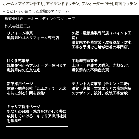
ホーム
»
アイアン手すり
,
アイランドキッチン
,
フルオーダー
,
実例
,
対面キッチン
» こだわりが詰まった念願のマイホーム
株式会社匠工房ホールディングスグループ
株式会社匠工房
リフォーム事業
外壁・屋根塗装専門店（ペイント工
滋賀県No.1のリフォーム専門店
房）
滋賀県で外壁塗装・屋根塗装・防水
工事を手掛ける地域密着の専門店。
注文住宅事業
不動産売買事業
規格住宅からフルオーダー住宅まで
土地・一戸建ての購入、売却など、
滋賀県内の注文住宅
滋賀県内の不動産売買
新卒採用ページ
テナント内装事業（テナント工房）
建築不動産会社「匠工房」で、未来
滋賀・京都・大阪エリアの店舗内装
を共に創る仲間を募集中
のデザイン、設計、改装工事全般
キャリア採用ページ
あなたの経験・魅力を活かして共に
成長していける、キャリア採用社員
を募集中