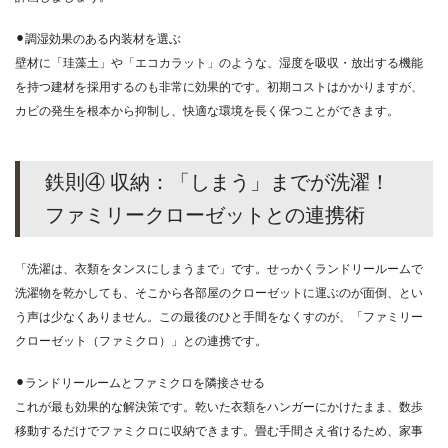
⚫︎調湿効果のある内装材を選ぶ
壁材に「珪藻土」や「エコカラット」のような、湿度を吸収・放出する機能
を持つ建材を採用するのも非常に効果的です。初期コストはかかりますが、
カビの発生を根本から抑制し、快適な環境を長く保つことができます。
鉄則④ 収納：「しまう」までが洗濯！
ファミリークローゼットとの連携術
「洗濯は、衣類をタンスにしまうまで」です。せっかくランドリールームで
洗濯物を乾かしても、そこから各部屋のクローゼットに運ぶのが面倒、とい
う声は少なくありません。この最後のひと手間をなくすのが、「ファミリー
クローゼット（ファミクロ）」との連携です。
⚫︎ランドリールームとファミクロを隣接させる
これが最も効果的な解決策です。乾いた衣類をハンガーにかけたまま、数歩
移動するだけでファミクロに収納できます。畳む手間さえ省けるため、家事