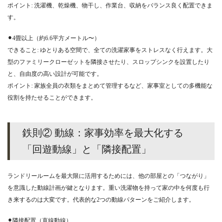
ポイント: 洗濯機、乾燥機、物干し、作業台、収納をバランス良く配置できま
す。
⚫︎4畳以上（約6.6平方メートル〜）
できること: ゆとりある空間で、全ての洗濯家事をストレスなく行えます。大
型のファミリークローゼットを隣接させたり、スロップシンクを設置したり
と、自由度の高い設計が可能です。
ポイント: 家族全員の衣類をまとめて管理するなど、家事室としての多機能な
役割を持たせることができます。
鉄則② 動線：家事効率を最大化する
「回遊動線」と「隣接配置」
ランドリールームを最大限に活用するためには、他の部屋との「つながり」
を意識した動線計画が鍵となります。重い洗濯物を持って家の中を何度も行
き来するのは大変です。代表的な2つの動線パターンをご紹介します。
⚫︎隣接配置（直線動線）