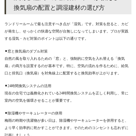
換気扇の配置と調湿建材の選び方
ランドリールームで最も注意すべき点が「湿気」です。対策を怠ると、カビ
が発生し、せっかくの快適な空間が台無しになってしまいます。プロが実践
する湿気・カビ対策のポイントは以下の通りです。
⚫︎窓と換気扇のダブル対策
自然の風を取り入れるための「窓」と、強制的に空気を入れ替える「換気
扇」の両方を設置するのが基本です。特に、空気の流れを作るために、給気
口と排気口（換気扇）を対角線上に配置すると換気効率が上がります。
⚫︎24時間換気システムの活用
現在の住宅では義務化されている24時間換気システムを正しく利用し、常に
室内の空気を循環させることが重要です。
⚫︎除湿機やサーキュレーターの併用
梅雨の時期や洗濯物が多い日は、除湿機やサーキュレーターを併用すると、
より早く効率的に乾かすことができます。そのためのコンセントも忘れずに
計画しましょう。