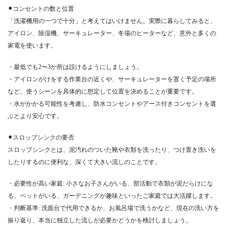
⚫︎コンセントの数と位置
「洗濯機用の一つで十分」と考えてはいけません。実際に暮らしてみると、
アイロン、除湿機、サーキュレーター、冬場のヒーターなど、意外と多くの
家電を使います。
・最低でも2〜3か所は設けるようにしましょう。
・アイロンがけをする作業台の近くや、サーキュレーターを置く予定の場所
など、使うシーンを具体的に想定して位置を決めることが重要です。
・水がかかる可能性を考慮し、防水コンセントやアース付きコンセントを選
ぶとより安心です。
⚫︎スロップシンクの要否
スロップシンクとは、泥汚れのついた靴や衣類を洗ったり、つけ置き洗いを
したりするのに便利な、深くて大きい流しのことです。
・必要性が高い家庭: 小さなお子さんがいる、部活動で衣類が泥だらけにな
る、ペットがいる、ガーデニングが趣味といったご家庭では大活躍します。
・判断基準: 洗面台で代用できるか、お風呂場で洗うかなど、現在の洗い方を
振り返り、本当に独立した流しが必要かどうかを検討しましょう。