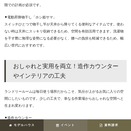
階での計画が必須です。
⚫︎電動昇降物干し「ホシ姫サマ」
スイッチひとつで物干し竿が天井から降りてくる便利なアイテムです。使わ
ない時は天井にスッキリ収納できるため、空間を有効活用できます。洗濯物
を干す際に無理な姿勢になる必要がなく、腰への負担も軽減できるため、幅
広い世代におすすめです。
おしゃれと実用を両立！造作カウンター
やインテリアの工夫
ランドリールームは毎日使う場所だからこそ、気分が上がるお気に入りの空
間にしたいものです。少しの工夫で、単なる作業場からおしゃれな空間へと
生まれ変わります。
⚫︎造作カウンター
アイロンがけや洗濯物を畳むための作業台として、家の雰囲気に合わせた造
モデルハウス
イベント
資料請求