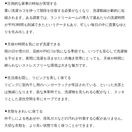
⚫︎圧倒的な家事の時短が実現する
重い洗濯カゴを持って階段を往復する必要がなくなり、洗濯動線が劇的に短
縮されます。ある調査では、ランドリールームの導入で週あたりの洗濯時間
が平均3時間も削減できたというデータもあり、忙しい毎日の中に貴重なゆと
りを生み出します。
⚫︎天候や時間を気にせず洗濯できる
雨の日や雪の日、花粉やPM2.5が気になる季節でも、いつでも安心して洗濯物
を干せます。夜間に洗濯を済ませたい共働き世帯にとっても、天候や時間に
縛られないストレスフリーな環境は大きな魅力です。
⚫︎生活感を隠し、リビングを美しく保てる
リビングに室内干し用のハンガーラックが常設されている、といった光景と
は無縁になります。急な来客時でも、洗濯物を見られる心配がなく、スッキ
リとした居住空間を常にキープできます。
⚫︎衣類をきれいに保てる
外干しによる色あせや、排気ガスなどの汚れが付着する心配がありません。
大切な衣類を、より良い状態で長く保つことができます。