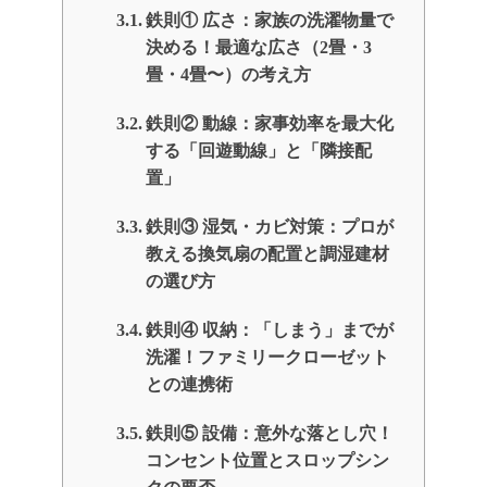
鉄則① 広さ：家族の洗濯物量で
決める！最適な広さ（2畳・3
畳・4畳〜）の考え方
鉄則② 動線：家事効率を最大化
する「回遊動線」と「隣接配
置」
鉄則③ 湿気・カビ対策：プロが
教える換気扇の配置と調湿建材
の選び方
鉄則④ 収納：「しまう」までが
洗濯！ファミリークローゼット
との連携術
鉄則⑤ 設備：意外な落とし穴！
コンセント位置とスロップシン