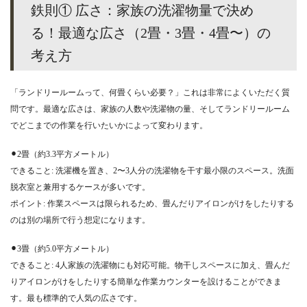
鉄則① 広さ：家族の洗濯物量で決め
る！最適な広さ（2畳・3畳・4畳〜）の
考え方
「ランドリールームって、何畳くらい必要？」これは非常によくいただく質
問です。最適な広さは、家族の人数や洗濯物の量、そしてランドリールーム
でどこまでの作業を行いたいかによって変わります。
⚫︎2畳（約3.3平方メートル）
できること: 洗濯機を置き、2〜3人分の洗濯物を干す最小限のスペース。洗面
脱衣室と兼用するケースが多いです。
ポイント: 作業スペースは限られるため、畳んだりアイロンがけをしたりする
のは別の場所で行う想定になります。
⚫︎3畳（約5.0平方メートル）
できること: 4人家族の洗濯物にも対応可能。物干しスペースに加え、畳んだ
りアイロンがけをしたりする簡単な作業カウンターを設けることができま
す。最も標準的で人気の広さです。