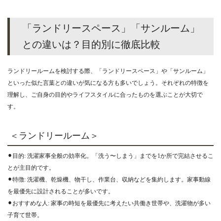
「ランドリースペース」「サンルーム」
との違いは？目的別に徹底比較
ランドリールームを検討する際、「ランドリースペース」や「サンルーム」
といった似た言葉との違いが気になる方も多いでしょう。それぞれの特徴を
理解し、ご自身の目的やライフスタイルに合ったものを選ぶことが大切で
す。
＜ランドリールーム＞
⚫︎目的: 洗濯家事全般の効率化。「洗う〜しまう」までを1か所で完結させるこ
とが主目的です。
⚫︎特徴: 洗濯機、乾燥機、物干し、作業台、収納などを集約します。家事動線
を最優先に設計されることが多いです。
⚫︎おすすめな人: 家事の時短を最優先に考えたい共働き世帯や、洗濯物が多い
子育て世帯。