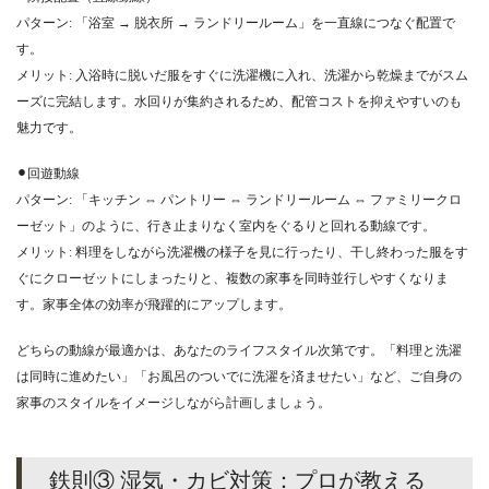
パターン: 「浴室 → 脱衣所 → ランドリールーム」を一直線につなぐ配置で
す。
メリット: 入浴時に脱いだ服をすぐに洗濯機に入れ、洗濯から乾燥までがスム
ーズに完結します。水回りが集約されるため、配管コストを抑えやすいのも
魅力です。
⚫︎回遊動線
パターン: 「キッチン ⇔ パントリー ⇔ ランドリールーム ⇔ ファミリークロ
ーゼット」のように、行き止まりなく室内をぐるりと回れる動線です。
メリット: 料理をしながら洗濯機の様子を見に行ったり、干し終わった服をす
ぐにクローゼットにしまったりと、複数の家事を同時並行しやすくなりま
す。家事全体の効率が飛躍的にアップします。
どちらの動線が最適かは、あなたのライフスタイル次第です。「料理と洗濯
は同時に進めたい」「お風呂のついでに洗濯を済ませたい」など、ご自身の
家事のスタイルをイメージしながら計画しましょう。
鉄則③ 湿気・カビ対策：プロが教える