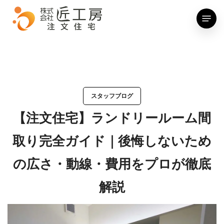
Skip
Menu
to
main
content
スタッフブログ
【注文住宅】ランドリールーム間
取り完全ガイド｜後悔しないため
の広さ・動線・費用をプロが徹底
解説