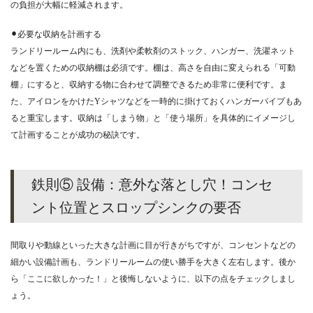
の負担が大幅に軽減されます。
⚫︎必要な収納を計画する
ランドリールーム内にも、洗剤や柔軟剤のストック、ハンガー、洗濯ネット
などを置くための収納棚は必須です。棚は、高さを自由に変えられる「可動
棚」にすると、収納する物に合わせて調整できるため非常に便利です。ま
た、アイロンをかけたYシャツなどを一時的に掛けておくハンガーパイプもあ
ると重宝します。収納は「しまう物」と「使う場所」を具体的にイメージし
て計画することが成功の秘訣です。
鉄則⑤ 設備：意外な落とし穴！コンセ
ント位置とスロップシンクの要否
間取りや動線といった大きな計画に目が行きがちですが、コンセントなどの
細かい設備計画も、ランドリールームの使い勝手を大きく左右します。後か
ら「ここに欲しかった！」と後悔しないように、以下の点をチェックしまし
ょう。