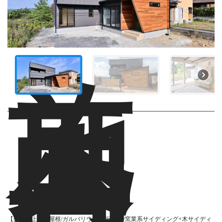
施
工
内
容
【外部仕上げ】屋根/ガルバリウム鋼板 外壁/窯業系サイディング+木サイディ