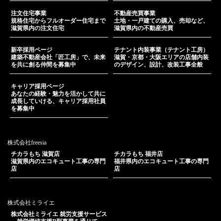
注文住宅事業
不動産売買事業
規格住宅からフルオーダー住宅まで
土地・一戸建ての購入、売却など、
滋賀県内の注文住宅
滋賀県内の不動産売買
新卒採用ページ
テナント内装事業（テナント工房）
建築不動産会社「匠工房」で、未来
滋賀・京都・大阪エリアの店舗内装
を共に創る仲間を募集中
のデザイン、設計、改装工事全般
キャリア採用ページ
あなたの経験・魅力を活かして共に
成長していける、キャリア採用社員
を募集中
株式会社freesia
チカラもち 滋賀店
チカラもち 福井店
滋賀県内のエコキュート工事の専門
福井県内のエコキュート工事の専門
店
店
株式会社ミライエ
株式会社ミライエ 就労支援サービス