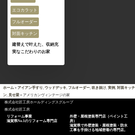
エコカラット
フルオーダー
対面キッチン
建替えで叶えた、収納充
実なこだわりのお家
ホーム
»
アイアン手すり
,
ウッドデッキ
,
フルオーダー
,
吹き抜け
,
実例
,
対面キッチ
ン
,
見せ梁
» アメリカンヴィンテージの家
株式会社匠工房ホールディングスグループ
株式会社匠工房
リフォーム事業
外壁・屋根塗装専門店（ペイント工
滋賀県No.1のリフォーム専門店
房）
滋賀県で外壁塗装・屋根塗装・防水
工事を手掛ける地域密着の専門店。