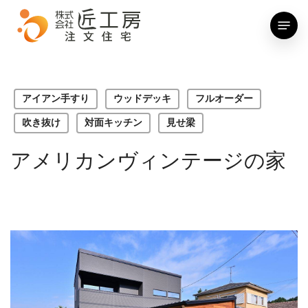
Skip
Menu
to
main
content
アイアン手すり
ウッドデッキ
フルオーダー
吹き抜け
対面キッチン
見せ梁
アメリカンヴィンテージの家