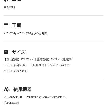
木造軸組
工期
2020年5月～2020年10月 約5ヵ月間
サイズ
【敷地面積】274.27㎡ / 【建築面積】73.29㎡（建蔽率
26.73％ 許容60％） / 【延床面積】105.37㎡（容積率
38.42％ 許容200％）
使用機器
衛生機器/TOTO・Panasonic 厨房機器/Panasonic 照
明/Panasonic